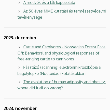
A medvék és a fák kapcsolata
Az 50 éves MME kutatási és természetvédelmi
tevékenysége
2023. december
Cattle and Carnivores - Norwegian Forest Face
Off: Behavioral and physiological responses of
free-ranging cattle to carnivores
Pásztázó (scanning) elektronmikroszkópia a
bagolylepke (Noctuidae) kutatásokban
The evolution of human adiposity and obesity:
where did it all go wrong?
2023. november