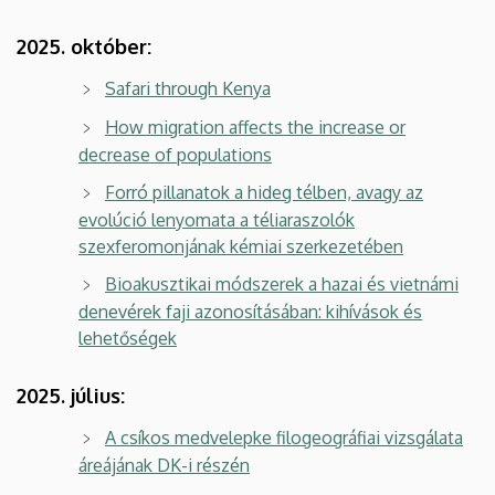
2025. október:
Safari through Kenya
How migration affects the increase or
decrease of populations
Forró pillanatok a hideg télben, avagy az
evolúció lenyomata a téliaraszolók
szexferomonjának kémiai szerkezetében
Bioakusztikai módszerek a hazai és vietnámi
denevérek faji azonosításában: kihívások és
lehetőségek
2025. július:
A csíkos medvelepke filogeográfiai vizsgálata
áreájának DK-i részén