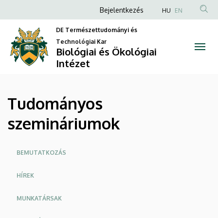
Tudományos
Ugrás
Anonim
Bejelentkezés
HU
EN
a
Felhasználói
szemináriumok
tartalomra
DE Természettudományi és
fiók
Technológiai Kar
|
Biológiai és Ökológiai
menüje
Intézet
Biológiai
és
Tudományos
Ökológiai
szemináriumok
Intézet
Oldalmenü
BEMUTATKOZÁS
HÍREK
MUNKATÁRSAK