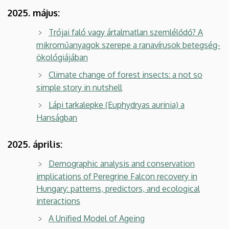
2025. május:
Trójai faló vagy ártalmatlan szemlélődő? A
mikroműanyagok szerepe a ranavírusok betegség-
ökológiájában
Climate change of forest insects: a not so
simple story in nutshell
Lápi tarkalepke (Euphydryas aurinia) a
Hanságban
2025. április:
Demographic analysis and conservation
implications of Peregrine Falcon recovery in
Hungary: patterns, predictors, and ecological
interactions
A Unified Model of Ageing