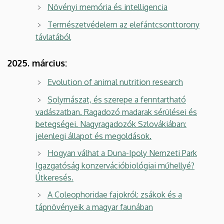
Növényi memória és intelligencia
Természetvédelem az elefántcsonttorony
távlatából
2025. március:
Evolution of animal nutrition research
Solymászat, és szerepe a fenntartható
vadászatban. Ragadozó madarak sérülései és
betegségei. Nagyragadozók Szlovákiában:
jelenlegi állapot és megoldások.
Hogyan válhat a Duna-Ipoly Nemzeti Park
Igazgatóság konzervációbiológiai műhellyé?
Útkeresés.
A Coleophoridae fajokról: zsákok és a
tápnövényeik a magyar faunában