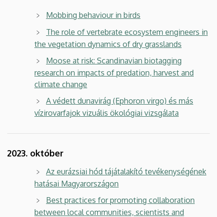
Mobbing behaviour in birds
The role of vertebrate ecosystem engineers in
the vegetation dynamics of dry grasslands
Moose at risk: Scandinavian biotagging
research on impacts of predation, harvest and
climate change
A védett dunavirág (Ephoron virgo) és más
vízirovarfajok vizuális ökológiai vizsgálata
2023. október
Az eurázsiai hód tájátalakító tevékenységének
hatásai Magyarországon
Best practices for promoting collaboration
between local communities, scientists and