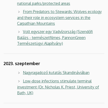
national parks/protected areas
From Predators to Stewards: Wolves ecology
and their role in ecosystem services in the
Carpathian Mountains
Volt egyszer egy Vadvízország (Szendőfi
Balázs - természetfilmes, PannonGreen
Természetügyi Alapítvány)
2023. szeptember
Nagyragadozó kutatás Skandináviában
Low-dose infections stimulate terminal
investment (Dr. Nicholas K. Priest, University of
Bath, UK)