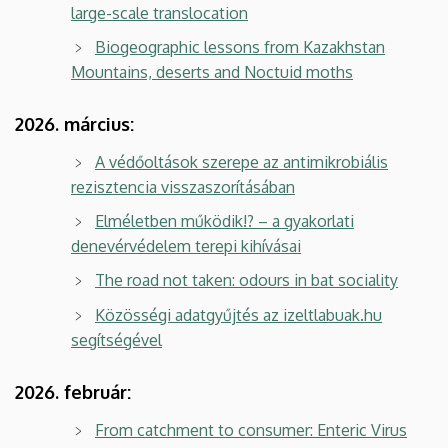
large-scale translocation
Biogeographic lessons from Kazakhstan
Mountains, deserts and Noctuid moths
2026. március:
A védőoltások szerepe az antimikrobiális
rezisztencia visszaszorításában
Elméletben működik!? – a gyakorlati
denevérvédelem terepi kihívásai
The road not taken: odours in bat sociality
Közösségi adatgyűjtés az izeltlabuak.hu
segítségével
2026. február:
From catchment to consumer: Enteric Virus