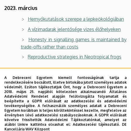
2023. március
Hernyókutatások szerepe a lepkeökológiában
A vízimadarak jelentősége vizes élőhelyeken
Honesty in signalling games is maintained by
trade-offs rather than costs
Reproductive strategies in Neotropical frogs
Korábbi szemináriumok felvételei
A Debreceni Egyetem kiemelt fontosságúnak tartja a
rendelkezésére bocsátott, illetve birtokába jutott személyes adatok
védelmét. Ezúton tájékoztatjuk Önt, hogy a Debreceni Egyetem a
2018. május 25. napjától kötelezően alkalmazandó Általános
Adatvédelmi Rendelet alapján felülvizsgálta folyamatait és
beépítette a GDPR előírásait az adatkezelési és adatvédelmi
tevékenységébe. A felhasználók személyes adatait a Debreceni
Egyetem korábban is teljes körültekintéssel kezelte, megfelelve az
érvényben lévő adatkezelési szabályozásoknak. A GDPR előírásait
követve frissítettük Adatvédelmi Tájékoztatónkat, amelyet az
alábbi linkre kattintva olvashat el:
Adatkezelési tájékoztató.
DE
Kancellária WAV Központ