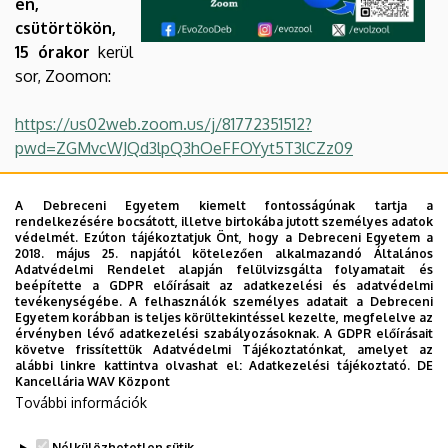
én,
Intézet
csütörtökön,
15 órakor
kerül
sor, Zoomon:
https://us02web.zoom.us/j/81772351512?
pwd=ZGMvcWJQd3lpQ3hOeFFOYyt5T3lCZz09
Az előadás angol nyelven hangzik el és YouTube-on
A Debreceni Egyetem kiemelt fontosságúnak tartja a
élőben követhető lesz az alábbi linken:
DE-EvolZool -
rendelkezésére bocsátott, illetve birtokába jutott személyes adatok
védelmét. Ezúton tájékoztatjuk Önt, hogy a Debreceni Egyetem a
YouTube
2018. május 25. napjától kötelezően alkalmazandó Általános
Adatvédelmi Rendelet alapján felülvizsgálta folyamatait és
Cattle and Carnivores - Norwegian Forest Face Off:
beépítette a GDPR előírásait az adatkezelési és adatvédelmi
tevékenységébe. A felhasználók személyes adatait a Debreceni
Behavioral and physiological responses of free-
Egyetem korábban is teljes körültekintéssel kezelte, megfelelve az
ranging cattle to carnivores
érvényben lévő adatkezelési szabályozásoknak. A GDPR előírásait
követve frissítettük Adatvédelmi Tájékoztatónkat, amelyet az
alábbi linkre kattintva olvashat el:
Adatkezelési tájékoztató.
DE
Előadó:
Kancellária WAV Központ
Laura Niccolai
További információk
(Inland Norway University of Applied Sciences)
Nélkülözhetetlen sütik