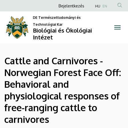
Cattle
Ugrás
Anonim
Bejelentkezés
HU
EN
a
Felhasználói
and
tartalomra
DE Természettudományi és
fiók
Technológiai Kar
Carnivores
Biológiai és Ökológiai
menüje
Intézet
-
Norwegian
Cattle and Carnivores -
Forest
Norwegian Forest Face Off:
Face
Behavioral and
Off:
physiological responses of
Behavioral
free-ranging cattle to
and
carnivores
physiological