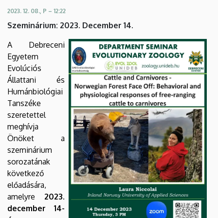
responses
2023. 12. 08., P – 12:22
Szeminárium: 2023. December 14.
of
A Debreceni
free-
Egyetem
ranging
Evolúciós
Állattani és
cattle
Humánbiológiai
Tanszéke
to
szeretettel
carnivores
meghívja
Önöket a
|
szeminárium
sorozatának
Biológiai
következő
előadására,
és
amelyre
2023.
Ökológiai
december 14-