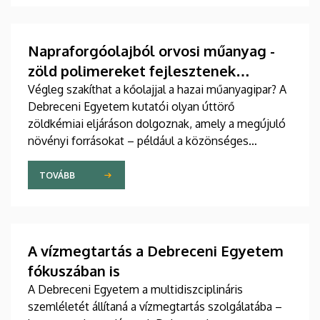
Napraforgóolajból orvosi műanyag -
zöld polimereket fejlesztenek
Debrecenben
Végleg szakíthat a kőolajjal a hazai műanyagipar? A
Debreceni Egyetem kutatói olyan úttörő
zöldkémiai eljáráson dolgoznak, amely a megújuló
növényi forrásokat – például a közönséges
napraforgóolajat – alakítja át csúcstechnológiás
polimerekké. Ezek az anyagok ráadásul nemcsak
TOVÁBB
környezetbarátak, de az orvostudományban is új
távlatokat nyithatnak. Részletek a DE M. Tóth
Ildikó Sajtóközpont saját gyártású tudományos
sorozatának legújabb riportjában.
A vízmegtartás a Debreceni Egyetem
fókuszában is
A Debreceni Egyetem a multidiszciplináris
szemléletét állítaná a vízmegtartás szolgálatába –