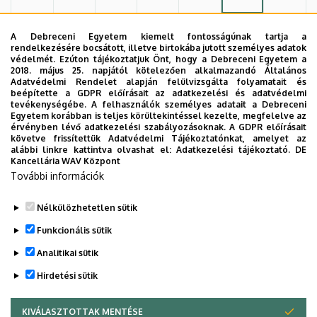
10
11
12
13
14
15
16
A Debreceni Egyetem kiemelt fontosságúnak tartja a
rendelkezésére bocsátott, illetve birtokába jutott személyes adatok
védelmét. Ezúton tájékoztatjuk Önt, hogy a Debreceni Egyetem a
2018. május 25. napjától kötelezően alkalmazandó Általános
17
18
19
20
21
22
23
Adatvédelmi Rendelet alapján felülvizsgálta folyamatait és
beépítette a GDPR előírásait az adatkezelési és adatvédelmi
tevékenységébe. A felhasználók személyes adatait a Debreceni
Egyetem korábban is teljes körültekintéssel kezelte, megfelelve az
24
25
26
27
28
29
30
érvényben lévő adatkezelési szabályozásoknak. A GDPR előírásait
követve frissítettük Adatvédelmi Tájékoztatónkat, amelyet az
alábbi linkre kattintva olvashat el:
Adatkezelési tájékoztató.
DE
Kancellária WAV Központ
31
1
2
3
4
5
6
További információk
Nélkülözhetetlen sütik
Funkcionális sütik
TOVÁBB AZ ÖSSZES ESEMÉNYRE
Analitikai sütik
Hirdetési sütik
KIVÁLASZTOTTAK MENTÉSE
WITHDRAW CONSENT