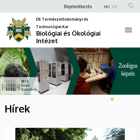
Biológiai
Anonim
Bejelentkezés
HU
EN
Felhasználói
és
DE Természettudományi és
fiók
Technológiai Kar
Ökológiai
Biológiai és Ökológiai
menüje
Intézet
Intézet
DIAVETÍTÉS
Hírek
HÍREK