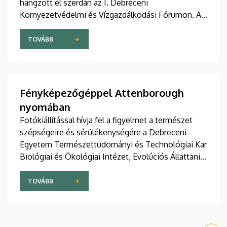
hangzott el szerdán az I. Debreceni
Környezetvédelmi és Vízgazdálkodási Fórumon. Az
egyetem konferenciáján a vízhiány
következményeiről, a vízmegtartás kihívásairól és a
TOVÁBB
jó gyakorlatokról tárgyaltak vízgazdálkodási,
természetvédelmi, mezőgazdasági és ipari
szereplők részvételével. Az Élő Környezetért
Felelős Minisztérium államtitkára bemutatta a
Fényképezőgéppel Attenborough
kormány új környezetvédelmi stratégiáját.
nyomában
Fotókiállítással hívja fel a figyelmet a természet
szépségeire és sérülékenységére a Debreceni
Egyetem Természettudományi és Technológiai Kar
Biológiai és Ökológiai Intézet, Evolúciós Állattani
és Humánbiológiai Tanszéke. A világhírű
természettudós és -filmes Sir David Attenborough
TOVÁBB
100. születésnapja előtt tisztelgő tárlat kedden nyílt
meg. A tanszék pályázatára beérkezett több mint
600 képből 25 látható a Debreceni Egyetem