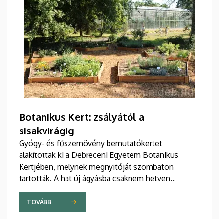
Botanikus Kert: zsályától a
sisakvirágig
Gyógy- és fűszernövény bemutatókertet
alakítottak ki a Debreceni Egyetem Botanikus
Kertjében, melynek megnyitóját szombaton
tartották. A hat új ágyásba csaknem hetven
növényfajt ültettek tematikusan, így például a
gyógyszergyártásban használt növényeket az
TOVÁBB
ehetőektől elkülönítve mutatják be.