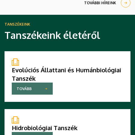
Egyetemi és Nemzeti Könyvtár (DEENK) közösségi
TOVÁBBI HÍREINK
terében, A Szigetben.
TANSZÉKEINK
Tanszékeink életéről
Evolúciós Állattani és Humánbiológiai
Tanszék
TOVÁBB
Hidrobiológiai Tanszék