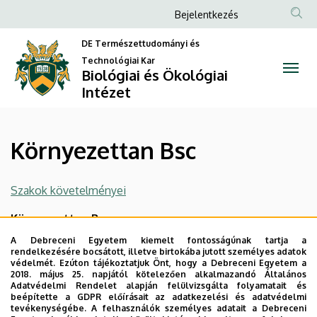
Környezettan
Ugrás
Anonim
Bejelentkezés
a
Felhasználói
Bsc
tartalomra
DE Természettudományi és
fiók
Technológiai Kar
|
Biológiai és Ökológiai
menüje
Intézet
Biológiai
és
Környezettan Bsc
Ökológiai
Intézet
Szakok követelményei
Környezettan Bsc
A Debreceni Egyetem kiemelt fontosságúnak tartja a
Tantervi háló
rendelkezésére bocsátott, illetve birtokába jutott személyes adatok
védelmét. Ezúton tájékoztatjuk Önt, hogy a Debreceni Egyetem a
Szakdolgozati követelmények
2018. május 25. napjától kötelezően alkalmazandó Általános
Adatvédelmi Rendelet alapján felülvizsgálta folyamatait és
Zárovizsga tételek
beépítette a GDPR előírásait az adatkezelési és adatvédelmi
tevékenységébe. A felhasználók személyes adatait a Debreceni