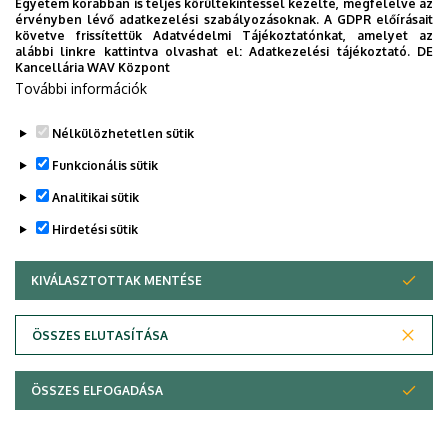
Egyetem korábban is teljes körültekintéssel kezelte, megfelelve az
érvényben lévő adatkezelési szabályozásoknak. A GDPR előírásait
Legutóbbi frissítés:
2024. 08. 08. 15:25
követve frissítettük Adatvédelmi Tájékoztatónkat, amelyet az
alábbi linkre kattintva olvashat el:
Adatkezelési tájékoztató.
DE
Kancellária WAV Központ
További információk
Nélkülözhetetlen sütik
Funkcionális sütik
Analitikai sütik
Hirdetési sütik
KIVÁLASZTOTTAK MENTÉSE
WITHDRAW CONSENT
Adatvédelem
Adatvédelem
ÖSSZES ELUTASÍTÁSA
Technikai információk
ÖSSZES ELFOGADÁSA
Szerzői jog © 2026 Unideb