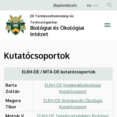
Kutatócsoportok
Ugrás
Anonim
Bejelentkezés
HU
EN
a
Felhasználói
|
tartalomra
DE Természettudományi és
fiók
Technológiai Kar
Biológiai
Biológiai és Ökológiai
menüje
Intézet
és
Ökológiai
Kutatócsoportok
Intézet
ELKH-DE / MTA-DE kutatócsoportok
Barta
ELKH-DE Viselkedésökológiai
Zoltán
Kutatócsoport
Magura
ELKH-DE Antropocén Ökológia
Tibor
Kutatócsoport
Molnár V.
ELKH-DE Természetvédelmi Biológiai