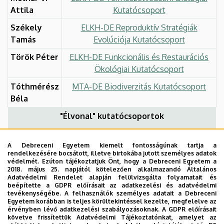
Attila
Kutatócsoport
Székely
ELKH-DE Reproduktív Stratégiák
Tamás
Evolúciója Kutatócsoport
Török Péter
ELKH-DE Funkcionális és Restaurációs
Ökológiai Kutatócsoport
Tóthmérész
MTA-DE Biodiverzitás Kutatócsoport
Béla
"Élvonal" kutatócsoportok
Székely
Élvonal Shorebirds Science
A Debreceni Egyetem kiemelt fontosságúnak tartja a
Tamás
rendelkezésére bocsátott, illetve birtokába jutott személyes adatok
védelmét. Ezúton tájékoztatjuk Önt, hogy a Debreceni Egyetem a
2018. május 25. napjától kötelezően alkalmazandó Általános
Török Péter
A biodiverzitás biztosítás három szintje:
Adatvédelmi Rendelet alapján felülvizsgálta folyamatait és
Terjedés, megtelepedés és társulási
beépítette a GDPR előírásait az adatkezelési és adatvédelmi
tevékenységébe. A felhasználók személyes adatait a Debreceni
szabályok
Egyetem korábban is teljes körültekintéssel kezelte, megfelelve az
érvényben lévő adatkezelési szabályozásoknak. A GDPR előírásait
"Lendület" kutatócsoport
követve frissítettük Adatvédelmi Tájékoztatónkat, amelyet az