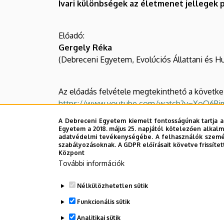
Ivari különbségek az életmenet jellegek p
Előadó:
Gergely Réka
(Debreceni Egyetem, Evolúciós Állattani és H
Az előadás felvétele megtekinthető a következ
https://www.youtube.com/watch?v=XoO6Pi
A Debreceni Egyetem kiemelt fontosságúnak tartja a
Egyetem a 2018. május 25. napjától kötelezően alkalm
adatvédelmi tevékenységébe. A felhasználók személ
szabályozásoknak. A GDPR előírásait követve frissítet
Központ
További információk
Legutóbbi frissítés:
2023. 06. 08. 10:59
Nélkülözhetetlen sütik
Funkcionális sütik
Analitikai sütik