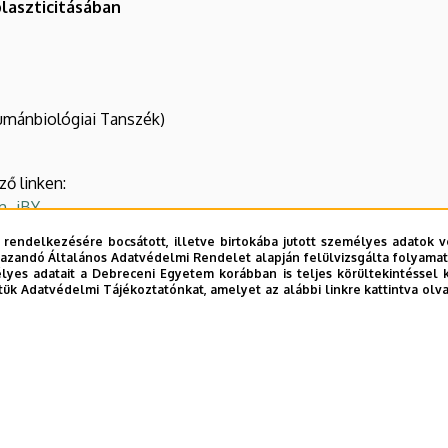
laszticitásában
umánbiológiai Tanszék)
ő linken:
m_jBY
 rendelkezésére bocsátott, illetve birtokába jutott személyes adatok v
azandó Általános Adatvédelmi Rendelet alapján felülvizsgálta folyamata
yes adatait a Debreceni Egyetem korábban is teljes körültekintéssel 
tük Adatvédelmi Tájékoztatónkat, amelyet az alábbi linkre kattintva olv