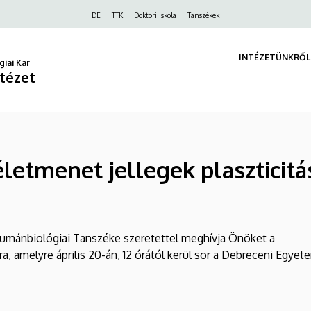
Felső
DE
TTK
Doktori Iskola
Tanszékek
navigáció
INTÉZETÜNKRŐL
iai Kar
ntézet
életmenet jellegek plaszticit
Humánbiológiai Tanszéke szeretettel meghívja Önöket a
 amelyre április 20-án, 12 órától kerül sor a Debreceni Egyet