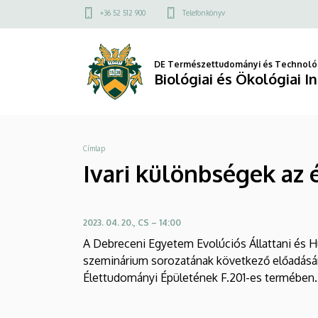
Ivari
Ugrás
Felső
+36 52 512 900
Telefonkönyv
a
kapcsolat
különbségek
tartalomra
menü
az
DE Természettudományi és Technológ
Biológiai és Ökológiai I
életmenet
jellegek
Morzsa
Címlap
plaszticitásában
Ivari különbségek az 
|
Biológiai
2023. 04. 20., CS – 14:00
és
A Debreceni Egyetem Evolúciós Állattani és 
szeminárium sorozatának következő előadására,
Ökológiai
Élettudományi Épületének F.201-es termében.
Intézet