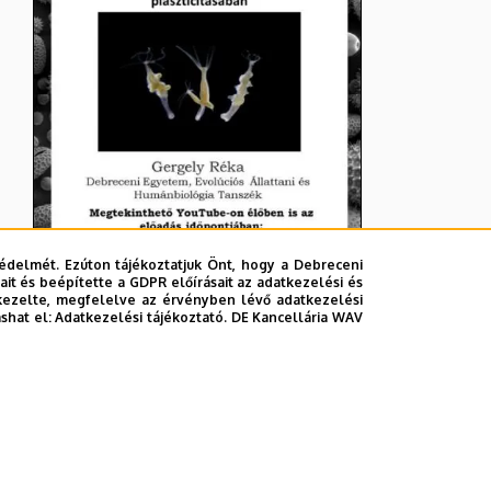
édelmét. Ezúton tájékoztatjuk Önt, hogy a Debreceni
it és beépítette a GDPR előírásait az adatkezelési és
kezelte, megfelelve az érvényben lévő adatkezelési
ashat el:
Adatkezelési tájékoztató.
DE Kancellária WAV