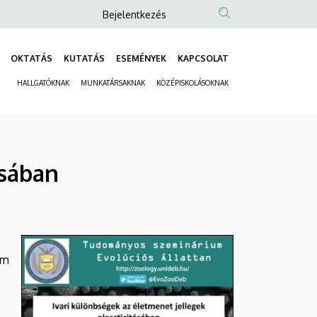
Anonim
Bejelentkezés
Felhasználói
fiók
OKTATÁS
KUTATÁS
ESEMÉNYEK
KAPCSOLAT
Fő
menüje
HALLGATÓKNAK
MUNKATÁRSAKNAK
KÖZÉPISKOLÁSOKNAK
navigáció
Másodlagos
navigáció
ásában
em