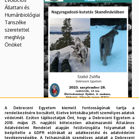
Evolúciós
Állattani és
Humánbiológiai
Tanszéke
szeretettel
meghívja
Önöket
A Debreceni Egyetem kiemelt fontosságúnak tartja a
a szeminárium sorozatának következő előadására,
rendelkezésére bocsátott, illetve birtokába jutott személyes adatok
védelmét. Ezúton tájékoztatjuk Önt, hogy a Debreceni Egyetem a
amelyre 2023. szeptember 28-án, 12 órától kerül sor a
2018. május 25. napjától kötelezően alkalmazandó Általános
Debreceni Egyetem Élettudományi Épületének F.201-es
Adatvédelmi Rendelet alapján felülvizsgálta folyamatait és
beépítette a GDPR előírásait az adatkezelési és adatvédelmi
termében.:
tevékenységébe. A felhasználók személyes adatait a Debreceni