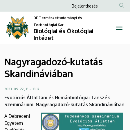
Nagyragadozó-
Ugrás
Anonim
Bejelentkezés
a
Felhasználói
kutatás
tartalomra
DE Természettudományi és
fiók
Technológiai Kar
Skandináviában
Biológiai és Ökológiai
menüje
Intézet
|
Biológiai
Nagyragadozó-kutatás
és
Skandináviában
Ökológiai
Intézet
2023. 09. 22., P – 13:17
Evolúciós Állattani és Humánbiológiai Tanszék
Szeminárium: Nagyragadozó-kutatás Skandináviában
A Debreceni
Egyetem