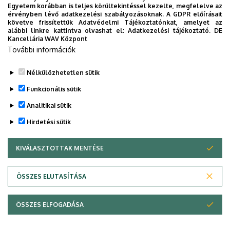
Egyetem korábban is teljes körültekintéssel kezelte, megfelelve az
Nagyragadozó-kutatás Skandináviában
érvényben lévő adatkezelési szabályozásoknak. A GDPR előírásait
követve frissítettük Adatvédelmi Tájékoztatónkat, amelyet az
alábbi linkre kattintva olvashat el:
Adatkezelési tájékoztató.
DE
Előadó:
Kancellária WAV Központ
Szabó Zsófia
További információk
(Debreceni Egyetem)
Nélkülözhetetlen sütik
Legutóbbi frissítés:
2023. 09. 22. 13:20
Funkcionális sütik
Analitikai sütik
Hirdetési sütik
KIVÁLASZTOTTAK MENTÉSE
WITHDRAW CONSENT
Adatvédelem
Adatvédelem
ÖSSZES ELUTASÍTÁSA
Technikai információk
ÖSSZES ELFOGADÁSA
Szerzői jog © 2026 Unideb