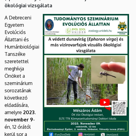
|
ökológiai vizsgálata
Biológiai
A Debreceni
Egyetem
és
Evolúciós
Állattani és
Ökológiai
Humánbiológiai
Intézet
Tanszéke
szeretettel
meghívja
Önöket a
szeminárium
sorozatának
következő
előadására,
amelyre
2023.
november 9
-
én, 12 órától
kerül sor a