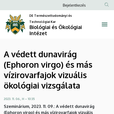
A
Ugrás
Anonim
Bejelentkezés
a
Felhasználói
védett
tartalomra
DE Természettudományi és
fiók
Technológiai Kar
dunavirág
Biológiai és Ökológiai
menüje
Intézet
(Ephoron
virgo)
A védett dunavirág
és
(Ephoron virgo) és más
más
vízirovarfajok vizuális
vízirovarfajok
ökológiai vizsgálata
vizuális
ökológiai
2023. 11. 06., H – 10:35
Szeminárium, 2023. 11. 09.: A védett dunavirág
vizsgálata
(Ephoron virgo) és más vízirovarfajok vizuális