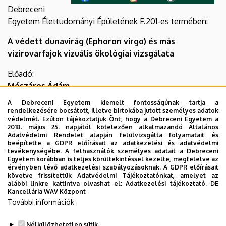
Debreceni
Egyetem Élettudományi Épületének F.201-es termében:
A védett dunavirág (Ephoron virgo) és más
vízirovarfajok vizuális ökológiai vizsgálata
Előadó:
Mészáros Ádám
(ÖK Vízi Ökológiai Intézet és ELTE TTK
A Debreceni Egyetem kiemelt fontosságúnak tartja a
Környezettudományi Doktori Iskola)
rendelkezésére bocsátott, illetve birtokába jutott személyes adatok
védelmét. Ezúton tájékoztatjuk Önt, hogy a Debreceni Egyetem a
2018. május 25. napjától kötelezően alkalmazandó Általános
Az előadás felvétele megtekinthető a következő linken:
Adatvédelmi Rendelet alapján felülvizsgálta folyamatait és
beépítette a GDPR előírásait az adatkezelési és adatvédelmi
https://www.youtube.com/watch?v=ssJlOIoA178
tevékenységébe. A felhasználók személyes adatait a Debreceni
Egyetem korábban is teljes körültekintéssel kezelte, megfelelve az
érvényben lévő adatkezelési szabályozásoknak. A GDPR előírásait
követve frissítettük Adatvédelmi Tájékoztatónkat, amelyet az
alábbi linkre kattintva olvashat el:
Adatkezelési tájékoztató.
DE
Kancellária WAV Központ
További információk
Nélkülözhetetlen sütik