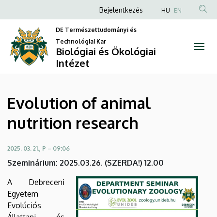
Evolution
Ugrás
Anonim
Bejelentkezés
HU
EN
a
Felhasználói
of
tartalomra
DE Természettudományi és
fiók
Technológiai Kar
animal
Biológiai és Ökológiai
menüje
Intézet
nutrition
research
Evolution of animal
|
nutrition research
Biológiai
és
2025. 03. 21., P – 09:06
Szeminárium: 2025.03.26. (SZERDA!) 12.00
Ökológiai
A Debreceni
Intézet
Egyetem
Evolúciós