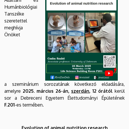
Állattani és
Humánbiológiai
Tanszéke
szeretettel
meghívja
Önöket
a szeminárium sorozatának következő előadására,
amelyre
2025. március 26-án,
szerdán
, 12 órától
kerül
sor a Debreceni Egyetem Élettudományi Épületének
F.201
-es termében.
Evolution of animal nutrition research