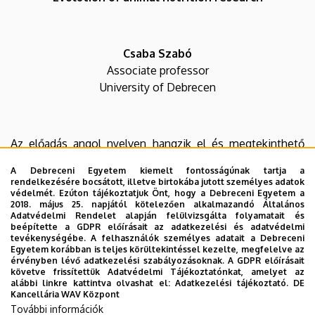
Csaba Szabó
Associate professor
University of Debrecen
Az előadás angol nyelven hangzik el és megtekinthető
lesz YouTube-on élőben is, az előadás időpontjában az
A Debreceni Egyetem kiemelt fontosságúnak tartja a
alábbi linken:
rendelkezésére bocsátott, illetve birtokába jutott személyes adatok
védelmét. Ezúton tájékoztatjuk Önt, hogy a Debreceni Egyetem a
2018. május 25. napjától kötelezően alkalmazandó Általános
Adatvédelmi Rendelet alapján felülvizsgálta folyamatait és
beépítette a GDPR előírásait az adatkezelési és adatvédelmi
tevékenységébe. A felhasználók személyes adatait a Debreceni
Egyetem korábban is teljes körültekintéssel kezelte, megfelelve az
érvényben lévő adatkezelési szabályozásoknak. A GDPR előírásait
követve frissítettük Adatvédelmi Tájékoztatónkat, amelyet az
alábbi linkre kattintva olvashat el:
Adatkezelési tájékoztató.
DE
Kancellária WAV Központ
Az eseményről felvétel készül, melyet az előadás után a
További információk