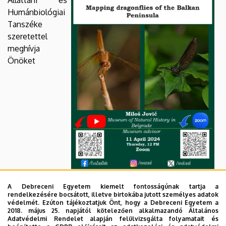
Állattani és
Humánbiológiai
Tanszéke
szeretettel
meghívja
Önöket
a szeminárium sorozatának következő előadására,
A Debreceni Egyetem kiemelt fontosságúnak tartja a
amelyre
2024. április 11-én, 12 órától
kerül sor Zoom-on.
rendelkezésére bocsátott, illetve birtokába jutott személyes adatok
védelmét. Ezúton tájékoztatjuk Önt, hogy a Debreceni Egyetem a
Mapping dragonflies of the Balkan
2018. május 25. napjától kötelezően alkalmazandó Általános
Adatvédelmi Rendelet alapján felülvizsgálta folyamatait és