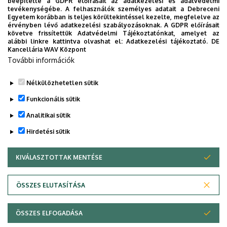
Peninsula
beépítette a GDPR előírásait az adatkezelési és adatvédelmi
tevékenységébe. A felhasználók személyes adatait a Debreceni
Miloš Jović
Egyetem korábban is teljes körültekintéssel kezelte, megfelelve az
érvényben lévő adatkezelési szabályozásoknak. A GDPR előírásait
(Museum of Natural History in Belgrade)
követve frissítettük Adatvédelmi Tájékoztatónkat, amelyet az
alábbi linkre kattintva olvashat el:
Adatkezelési tájékoztató.
DE
Az előadás felvétele megtekinthető a következő oldalon:
Kancellária WAV Központ
További információk
YouTube
Nélkülözhetetlen sütik
Legutóbbi frissítés:
2024. 04. 11. 14:02
Funkcionális sütik
Analitikai sütik
Hirdetési sütik
KIVÁLASZTOTTAK MENTÉSE
WITHDRAW CONSENT
Adatvédelem
Adatvédelem
ÖSSZES ELUTASÍTÁSA
Technikai információk
ÖSSZES ELFOGADÁSA
Szerzői jog © 2026 Unideb