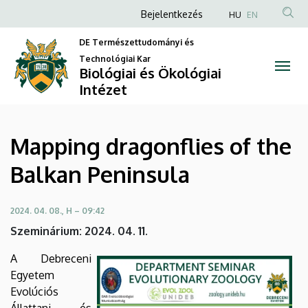
Mapping
Ugrás
Anonim
Bejelentkezés
HU
EN
a
Felhasználói
dragonflies
tartalomra
DE Természettudományi és
fiók
Technológiai Kar
of
Biológiai és Ökológiai
menüje
Intézet
the
Balkan
Mapping dragonflies of the
Peninsula
Balkan Peninsula
|
Biológiai
2024. 04. 08., H – 09:42
Szeminárium: 2024. 04. 11.
és
A Debreceni
Ökológiai
Egyetem
Intézet
Evolúciós