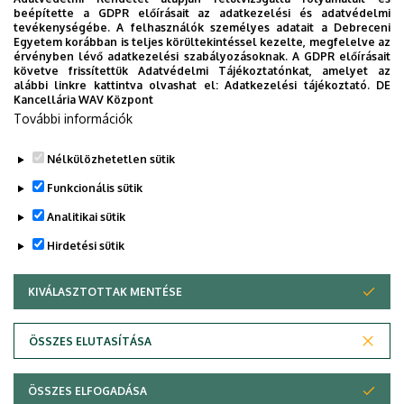
UK)
beépítette a GDPR előírásait az adatkezelési és adatvédelmi
tevékenységébe. A felhasználók személyes adatait a Debreceni
Az előadás az előadó kutatásának közelmúltbeli
Egyetem korábban is teljes körültekintéssel kezelte, megfelelve az
fejleményeit fogja tartalmazni, amelyek egy része még
érvényben lévő adatkezelési szabályozásoknak. A GDPR előírásait
követve frissítettük Adatvédelmi Tájékoztatónkat, amelyet az
nem publikált, ezért az előadás a helyszínen csak
alábbi linkre kattintva olvashat el:
Adatkezelési tájékoztató.
DE
személyes jelenléttel tekinthető meg.
Kancellária WAV Központ
További információk
Nélkülözhetetlen sütik
Legutóbbi frissítés:
2024. 04. 25. 10:28
Funkcionális sütik
Analitikai sütik
Hirdetési sütik
KIVÁLASZTOTTAK MENTÉSE
WITHDRAW CONSENT
Adatvédelem
Adatvédelem
ÖSSZES ELUTASÍTÁSA
Technikai információk
ÖSSZES ELFOGADÁSA