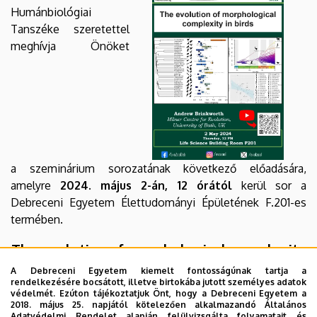
Intézet
Humánbiológiai
Tanszéke szeretettel
meghívja Önöket
a szeminárium sorozatának következő előadására,
amelyre
2024. május 2-án, 12 órától
kerül sor a
Debreceni Egyetem Élettudományi Épületének F.201-es
termében.
The evolution of morphological complexity
in birds
A Debreceni Egyetem kiemelt fontosságúnak tartja a
rendelkezésére bocsátott, illetve birtokába jutott személyes adatok
Andrew Brinkworth
védelmét. Ezúton tájékoztatjuk Önt, hogy a Debreceni Egyetem a
(Milner Centre for Evolution, University of Bath,
2018. május 25. napjától kötelezően alkalmazandó Általános
Adatvédelmi Rendelet alapján felülvizsgálta folyamatait és