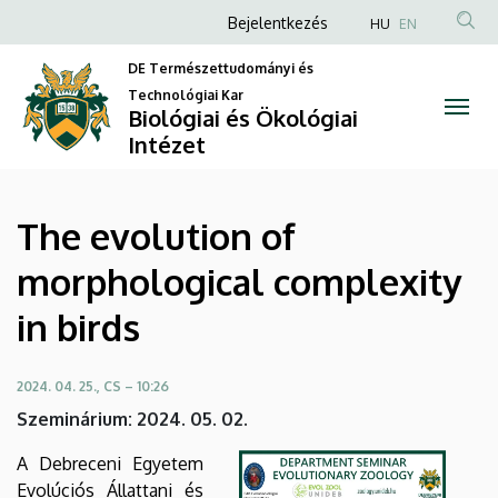
The
Ugrás
Anonim
Bejelentkezés
HU
EN
a
Felhasználói
evolution
tartalomra
DE Természettudományi és
fiók
Technológiai Kar
of
Biológiai és Ökológiai
menüje
Intézet
morphological
complexity
The evolution of
in
morphological complexity
birds
in birds
|
Biológiai
2024. 04. 25., CS – 10:26
Szeminárium: 2024. 05. 02.
és
A Debreceni Egyetem
Ökológiai
Evolúciós Állattani és