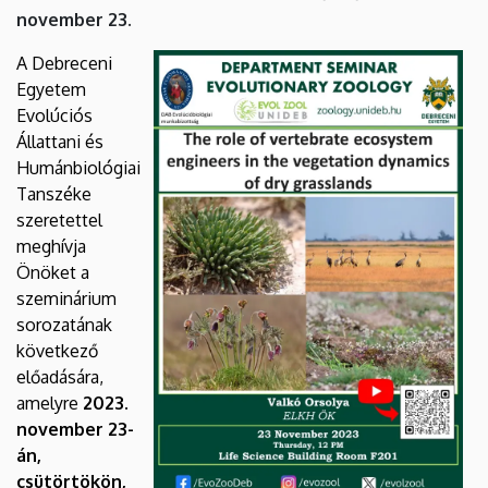
dry
november 23.
grasslands
A Debreceni
Egyetem
|
Evolúciós
Állattani és
Biológiai
Humánbiológiai
és
Tanszéke
szeretettel
Ökológiai
meghívja
Önöket a
Intézet
szeminárium
sorozatának
következő
előadására,
amelyre
2023.
november 23-
án,
csütörtökön,