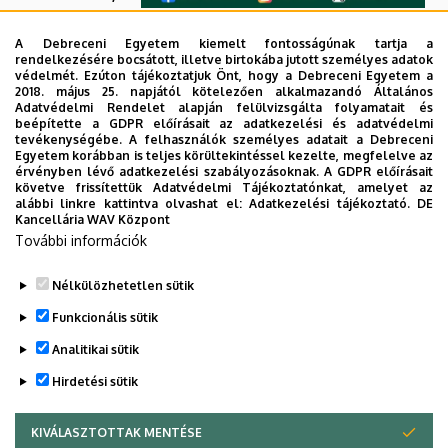
12 órakor
kerül
sor a Debreceni Egyetem Élettudományi Épületének
A Debreceni Egyetem kiemelt fontosságúnak tartja a
rendelkezésére bocsátott, illetve birtokába jutott személyes adatok
F.201-es termében:
védelmét. Ezúton tájékoztatjuk Önt, hogy a Debreceni Egyetem a
2018. május 25. napjától kötelezően alkalmazandó Általános
The role of vertebrate ecosystem engineers in the
Adatvédelmi Rendelet alapján felülvizsgálta folyamatait és
beépítette a GDPR előírásait az adatkezelési és adatvédelmi
vegetation dynamics of dry grasslands
tevékenységébe. A felhasználók személyes adatait a Debreceni
Egyetem korábban is teljes körültekintéssel kezelte, megfelelve az
Valkó Orsolya
érvényben lévő adatkezelési szabályozásoknak. A GDPR előírásait
követve frissítettük Adatvédelmi Tájékoztatónkat, amelyet az
(ELKH ÖK)
alábbi linkre kattintva olvashat el:
Adatkezelési tájékoztató.
DE
Kancellária WAV Központ
Az előadásról készült felvétel megtekinthető a következő
További információk
linken:
YouTube
Nélkülözhetetlen sütik
Legutóbbi frissítés:
2023. 12. 06. 13:08
Funkcionális sütik
Analitikai sütik
Hirdetési sütik
KIVÁLASZTOTTAK MENTÉSE
WITHDRAW CONSENT