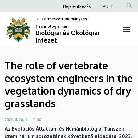
The
Ugrás
Anonim
Bejelentkezés
HU
EN
a
Felhasználói
role
tartalomra
DE Természettudományi és
fiók
Technológiai Kar
of
Biológiai és Ökológiai
menüje
Intézet
vertebrate
ecosystem
The role of vertebrate
engineers
ecosystem engineers in the
in
vegetation dynamics of dry
the
grasslands
vegetation
dynamics
2023. 11. 20., H – 11:00
Az Evolúciós Állattani és Humánbiológiai Tanszék
of
szeminárium sorozatának következő előadása: 2023.