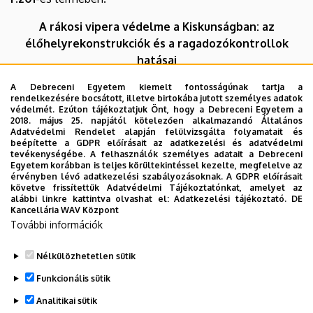
A rákosi vipera védelme a Kiskunságban: az
élőhelyrekonstrukciók és a ragadozókontrollok
hatásai
Mizsei Edvárd
A Debreceni Egyetem kiemelt fontosságúnak tartja a
rendelkezésére bocsátott, illetve birtokába jutott személyes adatok
(Kiskunsági Nemzeti Park Igazgatóság)
védelmét. Ezúton tájékoztatjuk Önt, hogy a Debreceni Egyetem a
2018. május 25. napjától kötelezően alkalmazandó Általános
Adatvédelmi Rendelet alapján felülvizsgálta folyamatait és
beépítette a GDPR előírásait az adatkezelési és adatvédelmi
tevékenységébe. A felhasználók személyes adatait a Debreceni
Az előadás magyar nyelven hangzik el és megtekinthető
Egyetem korábban is teljes körültekintéssel kezelte, megfelelve az
lesz YouTube-on élőben is, az előadás időpontjában az
érvényben lévő adatkezelési szabályozásoknak. A GDPR előírásait
követve frissítettük Adatvédelmi Tájékoztatónkat, amelyet az
alábbi linken:
alábbi linkre kattintva olvashat el:
Adatkezelési tájékoztató.
DE
Kancellária WAV Központ
További információk
Nélkülözhetetlen sütik
Legutóbbi frissítés:
2024. 10. 29. 14:06
Funkcionális sütik
Analitikai sütik