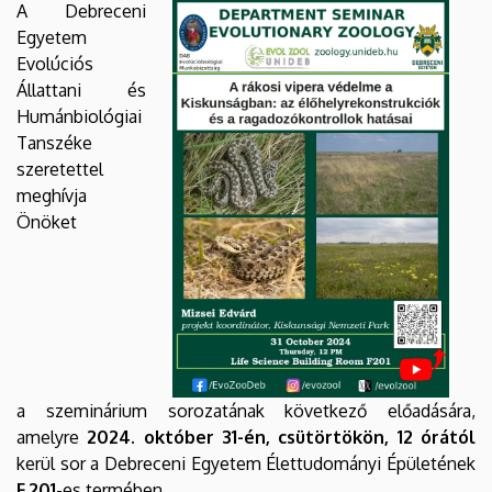
A Debreceni
hatásai
Egyetem
|
Evolúciós
Állattani és
Biológiai
Humánbiológiai
Tanszéke
és
szeretettel
Ökológiai
meghívja
Önöket
Intézet
a szeminárium sorozatának következő előadására,
amelyre
2024. október 31-én, csütörtökön, 12 órától
kerül sor a Debreceni Egyetem Élettudományi Épületének
F.201
-es termében.