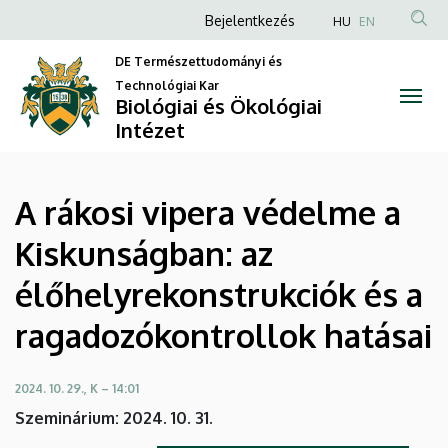
A
Ugrás
Anonim
Bejelentkezés
HU
EN
a
Felhasználói
rákosi
tartalomra
DE Természettudományi és
fiók
Technológiai Kar
vipera
Biológiai és Ökológiai
menüje
Intézet
védelme
a
A rákosi vipera védelme a
Kiskunságban:
Kiskunságban: az
az
élőhelyrekonstrukciók és a
élőhelyrekonstrukciók
ragadozókontrollok hatásai
és
a
2024. 10. 29., K – 14:01
Szeminárium: 2024. 10. 31.
ragadozókontrollok