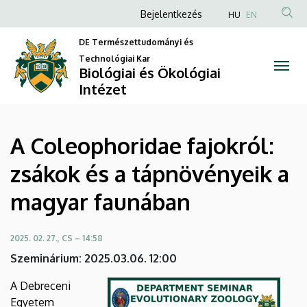
A
Ugrás
Anonim
Bejelentkezés
HU
EN
a
Felhasználói
Coleophoridae
tartalomra
DE Természettudományi és
fiók
Technológiai Kar
fajokról:
Biológiai és Ökológiai
menüje
Intézet
zsákok
és
A Coleophoridae fajokról:
a
zsákok és a tápnövényeik a
tápnövényeik
magyar faunában
a
magyar
2025. 02. 27., CS – 14:58
Szeminárium: 2025.03.06. 12:00
faunában
A Debreceni
|
Egyetem