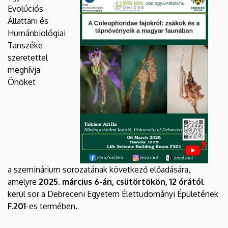
Biológiai
Evolúciós
Állattani és
és
Humánbiológiai
Tanszéke
Ökológiai
szeretettel
Intézet
meghívja
Önöket
a szeminárium sorozatának következő előadására,
amelyre
2025. március 6-án, csütörtökön, 12 órától
kerül sor a Debreceni Egyetem Élettudományi Épületének
F.201
-es termében.