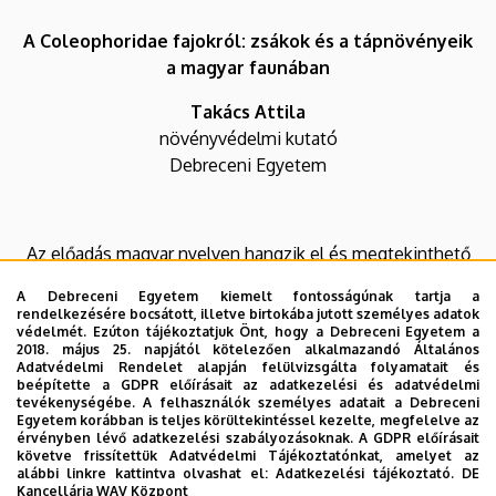
A Coleophoridae fajokról: zsákok és a tápnövényeik
a magyar faunában
Takács Attila
növényvédelmi kutató
Debreceni Egyetem
Az előadás magyar nyelven hangzik el és megtekinthető
lesz YouTube-on élőben is, az előadás időpontjában az
A Debreceni Egyetem kiemelt fontosságúnak tartja a
alábbi linken:
rendelkezésére bocsátott, illetve birtokába jutott személyes adatok
védelmét. Ezúton tájékoztatjuk Önt, hogy a Debreceni Egyetem a
2018. május 25. napjától kötelezően alkalmazandó Általános
Adatvédelmi Rendelet alapján felülvizsgálta folyamatait és
beépítette a GDPR előírásait az adatkezelési és adatvédelmi
tevékenységébe. A felhasználók személyes adatait a Debreceni
Egyetem korábban is teljes körültekintéssel kezelte, megfelelve az
érvényben lévő adatkezelési szabályozásoknak. A GDPR előírásait
követve frissítettük Adatvédelmi Tájékoztatónkat, amelyet az
Az eseményről felvétel készül, melyet az előadás után a
alábbi linkre kattintva olvashat el:
Adatkezelési tájékoztató.
DE
Tanszék YouTube-csatornáján
lehet megtekinteni.
Kancellária WAV Központ