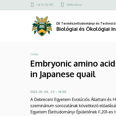
Embryonic
Ugrás
Felső
+36 52 512 900
Telefonkönyv
a
kapcsolat
amino
tartalomra
menü
acids
DE Természettudományi és Technológ
Biológiai és Ökológiai I
triggers
post-
Morzsa
Címlap
natal
Embryonic amino acid
developmental
in Japanese quail
programming
in
2023. 05. 04., CS – 14:00
Japanese
A Debreceni Egyetem Evolúciós Állattani és 
szeminárium sorozatának következő előadására
quail
Egyetem Élettudományi Épületének F.201-es 