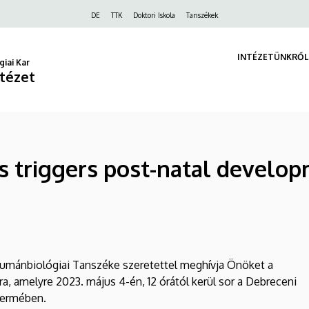
Felső
DE
TTK
Doktori Iskola
Tanszékek
navigáció
INTÉZETÜNKRŐL
iai Kar
ntézet
s triggers post-natal devel
Humánbiológiai Tanszéke szeretettel meghívja Önöket a
, amelyre 2023. május 4-én, 12 órától kerül sor a Debreceni
termében.