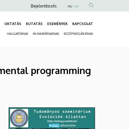
Anonim
Bejelentkezés
HU
EN
Felhasználói
fiók
OKTATÁS
KUTATÁS
ESEMÉNYEK
KAPCSOLAT
Fő
menüje
HALLGATÓKNAK
MUNKATÁRSAKNAK
KÖZÉPISKOLÁSOKNAK
navigáció
Másodlagos
navigáció
opmental programming