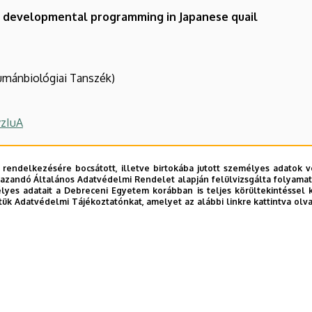
l developmental programming in Japanese quail
umánbiológiai Tanszék)
zIuA
 rendelkezésére bocsátott, illetve birtokába jutott személyes adatok v
azandó Általános Adatvédelmi Rendelet alapján felülvizsgálta folyamata
yes adatait a Debreceni Egyetem korábban is teljes körültekintéssel 
tük Adatvédelmi Tájékoztatónkat, amelyet az alábbi linkre kattintva olv