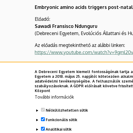
|
Embryonic amino acids triggers post-nata
Biológiai
Előadó:
Sawadi Fransisco Ndunguru
és
(Debreceni Egyetem, Evolúciós Állattani és H
Ökológiai
Az előadás megtekinthető az alábbi linken:
https://www.youtube.com/watch?v=9gml20v
Intézet
A Debreceni Egyetem kiemelt fontosságúnak tartja a
Egyetem a 2018. május 25. napjától kötelezően alkalm
adatvédelmi tevékenységébe. A felhasználók személ
szabályozásoknak. A GDPR előírásait követve frissítet
Központ
További információk
Nélkülözhetetlen sütik
Legutóbbi frissítés:
2023. 06. 08. 10:59
Funkcionális sütik
Analitikai sütik