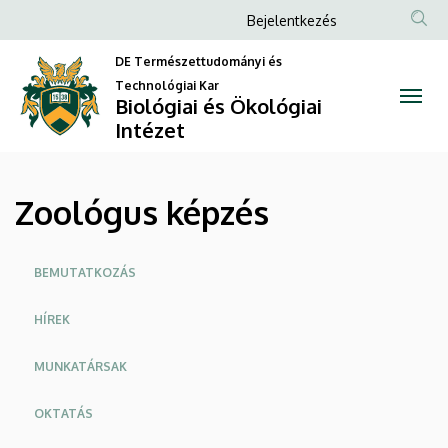
Zoológus
Ugrás
Anonim
Bejelentkezés
a
Felhasználói
képzés
tartalomra
DE Természettudományi és
fiók
Technológiai Kar
|
Biológiai és Ökológiai
menüje
Intézet
Biológiai
és
Zoológus képzés
Ökológiai
Intézet
Oldalmenü
BEMUTATKOZÁS
HÍREK
MUNKATÁRSAK
OKTATÁS