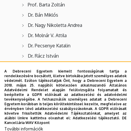
Prof. Barta Zoltán
Dr. Bán Miklós
Dr. Nagy Nikoletta Andrea
Dr. Molnár V. Attila
Dr. Pecsenye Katalin
Dr. Rácz István
Dr. Tartally András
A Debreceni Egyetem kiemelt fontosságúnak tartja a
Dr. Tököly Jácint
rendelkezésére bocsátott, illetve birtokába jutott személyes adatok
védelmét. Ezúton tájékoztatjuk Önt, hogy a Debreceni Egyetem a
2018. május 25. napjától kötelezően alkalmazandó Általános
Prof. Tóthmérész Béla
Adatvédelmi Rendelet alapján felülvizsgálta folyamatait és
beépítette a GDPR előírásait az adatkezelési és adatvédelmi
Prof. Varga Zoltán
tevékenységébe. A felhasználók személyes adatait a Debreceni
Egyetem korábban is teljes körültekintéssel kezelte, megfelelve az
Dr. Végvári Zsolt
érvényben lévő adatkezelési szabályozásoknak. A GDPR előírásait
követve frissítettük Adatvédelmi Tájékoztatónkat, amelyet az
Dr. Németh Zoltán
alábbi linkre kattintva olvashat el:
Adatkezelési tájékoztató.
DE
Kancellária WAV Központ
További információk