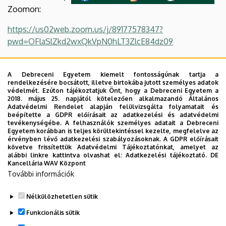
Zoomon:
https://us02web.zoom.us/j/89177578347?
pwd=OFlaSlZkd2wxQkVpN0hLT3ZlcE84dz09
A Debreceni Egyetem kiemelt fontosságúnak tartja a
Moose at risk: Scandinavian biotagging research on
rendelkezésére bocsátott, illetve birtokába jutott személyes adatok
védelmét. Ezúton tájékoztatjuk Önt, hogy a Debreceni Egyetem a
impacts of predation, harvest and climate change
2018. május 25. napjától kötelezően alkalmazandó Általános
Adatvédelmi Rendelet alapján felülvizsgálta folyamatait és
Barbara Zimmermann
beépítette a GDPR előírásait az adatkezelési és adatvédelmi
tevékenységébe. A felhasználók személyes adatait a Debreceni
Inland Norway University of Applied Sciences
Egyetem korábban is teljes körültekintéssel kezelte, megfelelve az
érvényben lévő adatkezelési szabályozásoknak. A GDPR előírásait
Az előadás angol nyelven hangzik el és YouTube-on
követve frissítettük Adatvédelmi Tájékoztatónkat, amelyet az
alábbi linkre kattintva olvashat el:
Adatkezelési tájékoztató.
DE
élőben követhető, az előadás időpontjában az alábbi
Kancellária WAV Központ
linken:
További információk
DE-EvolZool - YouTube
Nélkülözhetetlen sütik
Legutóbbi frissítés:
2023. 11. 13. 09:14
Funkcionális sütik