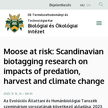
Moose
Ugrás
Anonim
Bejelentkezés
HU
EN
a
Felhasználói
at
tartalomra
DE Természettudományi és
fiók
Technológiai Kar
risk:
Biológiai és Ökológiai
menüje
Intézet
Scandinavian
biotagging
Moose at risk: Scandinavian
research
biotagging research on
on
impacts of predation,
impacts
harvest and climate change
of
predation,
2023. 11. 13., H – 08:41
Az Evolúciós Állattani és Humánbiológiai Tanszék
harvest
szeminárium sorozatának következő alőadása: 2023.