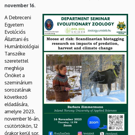
and
november 16.
climate
A Debreceni
Egyetem
change
Evolúciós
Állattani és
|
Humánbiológiai
Biológiai
Tanszéke
szeretettel
és
meghívja
Önöket a
Ökológiai
szeminárium
sorozatának
Intézet
következő
előadására,
amelyre 2023.
november 16-án,
csütörtökön, 12
órakor kerül sor,