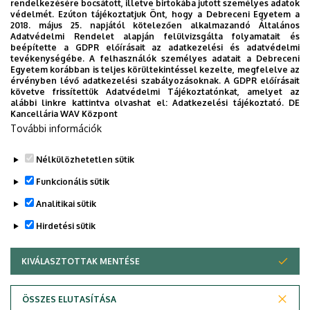
rendelkezésére bocsátott, illetve birtokába jutott személyes adatok
termében.
védelmét. Ezúton tájékoztatjuk Önt, hogy a Debreceni Egyetem a
2018. május 25. napjától kötelezően alkalmazandó Általános
Az 50 éves MME kutatási és természetvédelmi
Adatvédelmi Rendelet alapján felülvizsgálta folyamatait és
beépítette a GDPR előírásait az adatkezelési és adatvédelmi
tevékenysége
tevékenységébe. A felhasználók személyes adatait a Debreceni
Egyetem korábban is teljes körültekintéssel kezelte, megfelelve az
Előadó:
érvényben lévő adatkezelési szabályozásoknak. A GDPR előírásait
követve frissítettük Adatvédelmi Tájékoztatónkat, amelyet az
Dr. Halmos Gergő
alábbi linkre kattintva olvashat el:
Adatkezelési tájékoztató.
DE
(Magyar Madártani és Természetvédelmi Egyesület)
Kancellária WAV Központ
További információk
Az előadás megtekinthető a következő oldalon:
YouTube
Nélkülözhetetlen sütik
Legutóbbi frissítés:
2024. 02. 26. 12:47
Funkcionális sütik
Analitikai sütik
Hirdetési sütik
KIVÁLASZTOTTAK MENTÉSE
WITHDRAW CONSENT
Adatvédelem
Adatvédelem
ÖSSZES ELUTASÍTÁSA