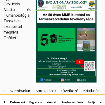
Ökológiai
Evolúciós
Állattani és
Intézet
Humánbiológiai
Tanszéke
szeretettel
meghívja
Önöket
a szeminárium sorozatának következő előadására,
amelyre
2024. február 22-én, 12 órától
kerül sor a
Debreceni Egyetem Élettudományi Épületének F.201-es
A Debreceni Egyetem kiemelt fontosságúnak tartja a