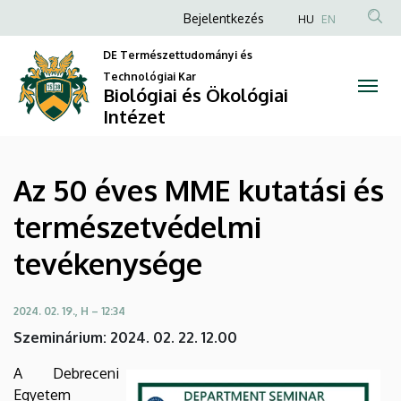
Az
Ugrás
Anonim
Bejelentkezés
HU
EN
a
Felhasználói
50
tartalomra
DE Természettudományi és
fiók
Technológiai Kar
éves
Biológiai és Ökológiai
menüje
Intézet
MME
kutatási
Az 50 éves MME kutatási és
és
természetvédelmi
természetvédelmi
tevékenysége
tevékenysége
|
2024. 02. 19., H – 12:34
Szeminárium: 2024. 02. 22. 12.00
Biológiai
A Debreceni
és
Egyetem