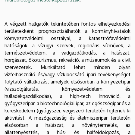
A végzett hallgatók tekintetében fontos elhelyezkedési
területekként prognosztizálhatók a kormányhivatalok
környezetvédelmi osztályai, a katasztrófavédelmi
hatóságok, a vízügyi szervek, regionális vízművek, a
természetvédelem, a vadgazdálkodás, a halászat,
horgászat, ökoturizmus, rekreáció, a múzeumok és a civil
szervezetek. Munkáltató lehet minden olyan
vízfelhasználó és/vagy vízkibocsátó ipari tevékenységet
folytató vállalkozás, amelyek elsősorban a környezetipar
(vízszolgáltatás, környezetvédelem és
hulladékgazdálkodás), a high-tech innováció, a
gyógyszeripar, a biotechnológiai ipar, az egészségipar és a
kereskedelem (gyógyszer, vegyszer) területén fejtenek ki
aktivitást. A mezőgazdaság és élelmiszeripar területén
elsősorban a halászat, a növénytermelés, az
állattenyésztés, a hús- és halfeldolgozás, a