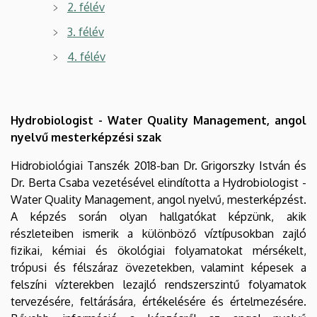
2. félév
3. félév
4. félév
Hydrobiologist - Water Quality Management, angol
nyelvű mesterképzési szak
Hidrobiológiai Tanszék 2018-ban Dr. Grigorszky István és
Dr. Berta Csaba vezetésével elindította a Hydrobiologist -
Water Quality Management, angol nyelvű, mesterképzést.
A képzés során olyan hallgatókat képzünk, akik
részleteiben ismerik a különböző víztípusokban zajló
fizikai, kémiai és ökológiai folyamatokat mérsékelt,
trópusi és félszáraz övezetekben, valamint képesek a
felszíni vízterekben lezajló rendszerszintű folyamatok
tervezésére, feltárására, értékelésére és értelmezésére.