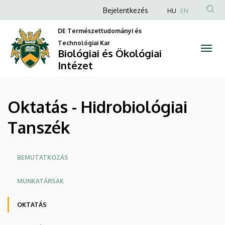
Oktatás
Ugrás
Anonim
Bejelentkezés
HU
EN
a
Felhasználói
-
tartalomra
DE Természettudományi és
fiók
Technológiai Kar
Hidrobiológiai
Biológiai és Ökológiai
menüje
Intézet
Tanszék
|
Oktatás - Hidrobiológiai
Biológiai
Tanszék
és
Ökológiai
Oldalmenü
BEMUTATKOZÁS
Intézet
MUNKATÁRSAK
OKTATÁS