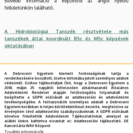
Bővebb információ a képzésről az angol nyelvű
fellületünkön található.
A Hidrobiológiai Tanszék résztvétele más
tanszékek által koordinált BSc és MSc képzések
oktatásában
Az MSc és BSc oktatáshoz kapcsolódó anyagok
A Debreceni Egyetem kiemelt fontosságúnak tartja a
rendelkezésére bocsátott, illetve birtokába jutott személyes adatok
Hidrobiológus MSc diplomamunka
védelmét. Ezúton tájékoztatjuk Önt, hogy a Debreceni Egyetem a
2018. május 25. napjától kötelezően alkalmazandó Általános
követelmények
Adatvédelmi Rendelet alapján felülvizsgálta folyamatait és
beépítette a GDPR előírásait az adatkezelési és adatvédelmi
Hidrobiológus MSc záróvizsga tételek
tevékenységébe. A felhasználók személyes adatait a Debreceni
Egyetem korábban is teljes körültekintéssel kezelte, megfelelve az
Tantárgyi tematikák
érvényben lévő adatkezelési szabályozásoknak. A GDPR előírásait
követve frissítettük Adatvédelmi Tájékoztatónkat, amelyet az
A BSc záróvizsga és szakdolgozati
alábbi linkre kattintva olvashat el:
Adatkezelési tájékoztató.
DE
Kancellária WAV Központ
követelmények
További információk