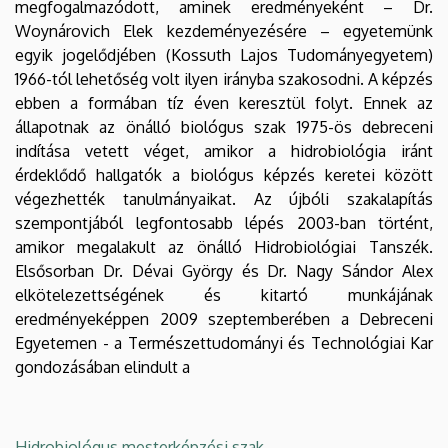
megfogalmazódott, aminek eredményeként – Dr.
Woynárovich Elek kezdeményezésére – egyetemünk
egyik jogelődjében (Kossuth Lajos Tudományegyetem)
1966-tól lehetőség volt ilyen irányba szakosodni. A képzés
ebben a formában tíz éven keresztül folyt. Ennek az
állapotnak az önálló biológus szak 1975-ös debreceni
indítása vetett véget, amikor a hidrobiológia iránt
érdeklődő hallgatók a biológus képzés keretei között
végezhették tanulmányaikat. Az újbóli szakalapítás
szempontjából legfontosabb lépés 2003-ban történt,
amikor megalakult az önálló Hidrobiológiai Tanszék.
Elsősorban Dr. Dévai György és Dr. Nagy Sándor Alex
elkötelezettségének és kitartó munkájának
eredményeképpen 2009 szeptemberében a Debreceni
Egyetemen - a Természettudományi és Technológiai Kar
gondozásában elindult a
Hidrobiológus mesterképzési szak
.