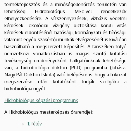
termékfejlesztés és a minőségellenőrzés területén van
lehetőség Hidrobiológus MSc-vel rendelkezők
elhelyezkedésére. A vízszennyezések, vízbázis védelmi
kérdések, ökológiai vízigény biztosítása körüli vitás
kérdések eldöntésénél hatósági, kormányzati és bírósági,
valamint egyéb szakértői munkák elvégzésénél is kiválóan
használható a megszerzett képesítés. A tanszéken folyó
nemzetközi vonatkozásban is magas szintű kutatási
tevékenység eredményeként hallgatóinknak lehetősége
van, a hidrobiológia doktori (PhD) programba (Juhász-
Nagy Pál Doktori Iskola) való belépésre is, hogy a fokozat
megszerzése után kutatóként tudják szolgálni a
hidrobiológia ügyét.
Hidrobiológus képzési programunk
A Hidrobiológus mesterképzés órarendjei:
1. félév