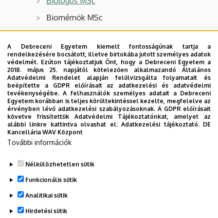
Biológus MSc
Biomérnök MSc
Biotechnológia MSc
A Debreceni Egyetem kiemelt fontosságúnak tartja a
Hidrobiológus MSc
rendelkezésére bocsátott, illetve birtokába jutott személyes adatok
védelmét. Ezúton tájékoztatjuk Önt, hogy a Debreceni Egyetem a
2018. május 25. napjától kötelezően alkalmazandó Általános
Adatvédelmi Rendelet alapján felülvizsgálta folyamatait és
OSZTATLAN KÉPZÉS
beépítette a GDPR előírásait az adatkezelési és adatvédelmi
tevékenységébe. A felhasználók személyes adatait a Debreceni
Egyetem korábban is teljes körültekintéssel kezelte, megfelelve az
Gyógyszerész képzés
érvényben lévő adatkezelési szabályozásoknak. A GDPR előírásait
követve frissítettük Adatvédelmi Tájékoztatónkat, amelyet az
Tanár képzés
alábbi linkre kattintva olvashat el:
Adatkezelési tájékoztató.
DE
Kancellária WAV Központ
További információk
SZAKDOLGOZATI TÉMÁK
Nélkülözhetetlen sütik
Legutóbbi frissítés:
2023. 06. 08. 10:58
Funkcionális sütik
Analitikai sütik
Hirdetési sütik