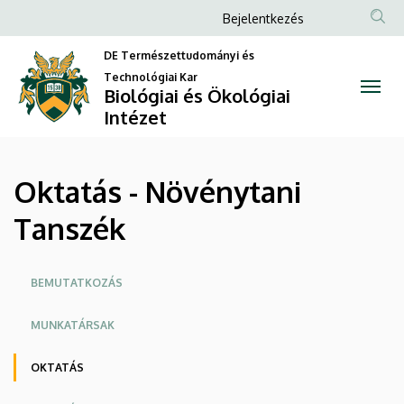
Oktatás
Ugrás
Anonim
Bejelentkezés
a
Felhasználói
-
tartalomra
DE Természettudományi és
fiók
Technológiai Kar
Növénytani
Biológiai és Ökológiai
menüje
Intézet
Tanszék
|
Oktatás - Növénytani
Biológiai
Tanszék
és
Ökológiai
Oldalmenü
BEMUTATKOZÁS
Intézet
MUNKATÁRSAK
OKTATÁS