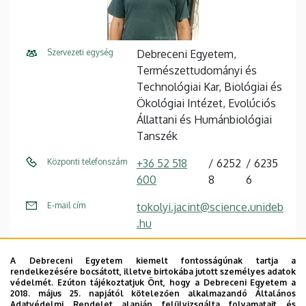
Szervezeti egység
Debreceni Egyetem,
Természettudományi és
Technológiai Kar, Biológiai és
Ökológiai Intézet, Evolúciós
Állattani és Humánbiológiai
Tanszék
Központi telefonszám
+36 52 518
6252
6235
600
8
6
E-mail cím
tokolyi.jacint@science.unideb
.hu
Fax
+36 52 512 941 / 62941
A Debreceni Egyetem kiemelt fontosságúnak tartja a
rendelkezésére bocsátott, illetve birtokába jutott személyes adatok
Cím
4032 Debrecen, Egyetem tér
védelmét. Ezúton tájékoztatjuk Önt, hogy a Debreceni Egyetem a
1.
2018. május 25. napjától kötelezően alkalmazandó Általános
Adatvédelmi Rendelet alapján felülvizsgálta folyamatait és