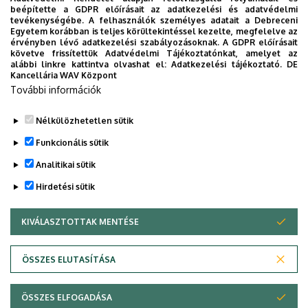
beépítette a GDPR előírásait az adatkezelési és adatvédelmi
Épület
Élettudományi labor épület
tevékenységébe. A felhasználók személyes adatait a Debreceni
Egyetem korábban is teljes körültekintéssel kezelte, megfelelve az
Emelet, ajtó
1. emelet, 1.202, 1.047
érvényben lévő adatkezelési szabályozásoknak. A GDPR előírásait
követve frissítettük Adatvédelmi Tájékoztatónkat, amelyet az
(dolgozószoba, labor)
alábbi linkre kattintva olvashat el:
Adatkezelési tájékoztató.
DE
Kancellária WAV Központ
Weboldal
Szervezeti weboldal
További információk
Tudóstér profil
Nélkülözhetetlen sütik
Funkcionális sütik
Analitikai sütik
Hirdetési sütik
KIVÁLASZTOTTAK MENTÉSE
WITHDRAW CONSENT
Adatvédelem
Adatvédelem
ÖSSZES ELUTASÍTÁSA
Technikai információk
ÖSSZES ELFOGADÁSA