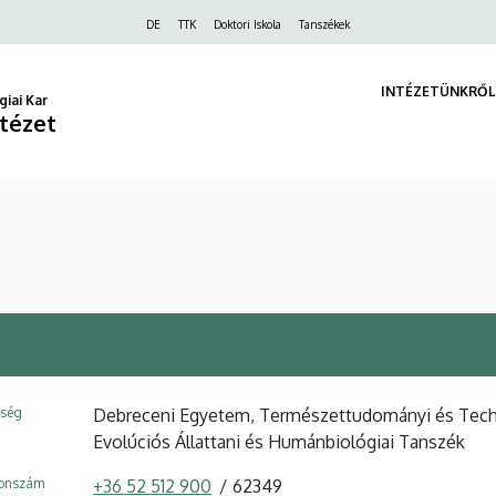
Felső
DE
TTK
Doktori Iskola
Tanszékek
navigáció
INTÉZETÜNKRŐL
iai Kar
ntézet
ység
Debreceni Egyetem, Természettudományi és Technol
Evolúciós Állattani és Humánbiológiai Tanszék
fonszám
+36 52 512 900
62349