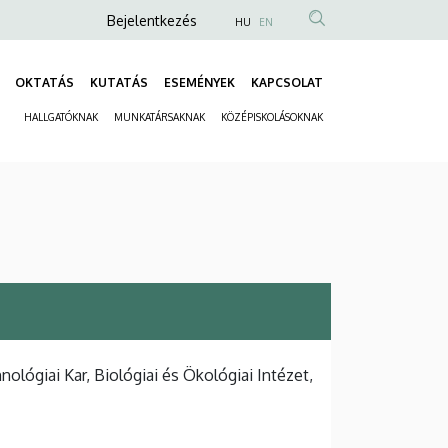
Anonim
Bejelentkezés
HU
EN
Felhasználói
fiók
OKTATÁS
KUTATÁS
ESEMÉNYEK
KAPCSOLAT
Fő
menüje
HALLGATÓKNAK
MUNKATÁRSAKNAK
KÖZÉPISKOLÁSOKNAK
navigáció
Másodlagos
navigáció
ógiai Kar, Biológiai és Ökológiai Intézet,