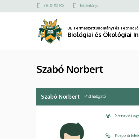
Szabó
Ugrás
Felső
+36 52 512 900
Telefonkönyv
a
kapcsolat
Norbert
tartalomra
menü
|
DE Természettudományi és Technológ
Biológiai és Ökológiai I
Biológiai
és
Szabó Norbert
Ökológiai
Intézet
Szabó Norbert
Phd hallgató
Szervezeti eg
Központi tele