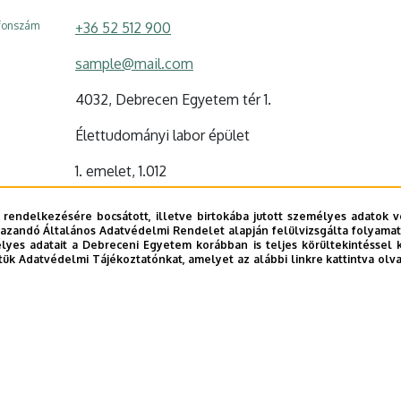
efonszám
+36 52 512 900
sample@mail.com
4032, Debrecen Egyetem tér 1.
Élettudományi labor épület
1. emelet, 1.012
 rendelkezésére bocsátott, illetve birtokába jutott személyes adatok v
azandó Általános Adatvédelmi Rendelet alapján felülvizsgálta folyamata
yes adatait a Debreceni Egyetem korábban is teljes körültekintéssel 
tük Adatvédelmi Tájékoztatónkat, amelyet az alábbi linkre kattintva olv