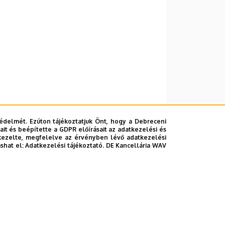
édelmét. Ezúton tájékoztatjuk Önt, hogy a Debreceni
it és beépítette a GDPR előírásait az adatkezelési és
kezelte, megfelelve az érvényben lévő adatkezelési
ashat el:
Adatkezelési tájékoztató.
DE Kancellária WAV