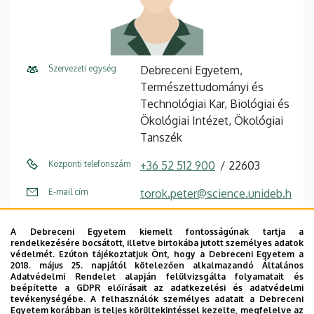
Szervezeti egység
Debreceni Egyetem,
Természettudományi és
Technológiai Kar, Biológiai és
Ökológiai Intézet, Ökológiai
Tanszék
Központi telefonszám
+36 52 512 900
22603
E-mail cím
torok.peter@science.unideb.h
u
A Debreceni Egyetem kiemelt fontosságúnak tartja a
Fax
+36 52 431 148
rendelkezésére bocsátott, illetve birtokába jutott személyes adatok
védelmét. Ezúton tájékoztatjuk Önt, hogy a Debreceni Egyetem a
Cím
4032 Debrecen, Egyetem tér
2018. május 25. napjától kötelezően alkalmazandó Általános
Adatvédelmi Rendelet alapján felülvizsgálta folyamatait és
1.
beépítette a GDPR előírásait az adatkezelési és adatvédelmi
tevékenységébe. A felhasználók személyes adatait a Debreceni
Épület
Ökológia épület
Egyetem korábban is teljes körültekintéssel kezelte, megfelelve az