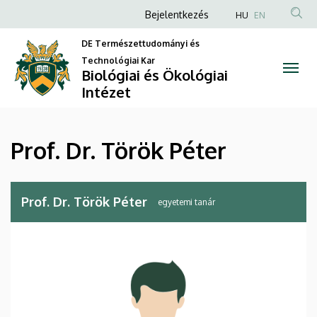
Prof.
Ugrás
Anonim
Bejelentkezés
HU
EN
a
Felhasználói
Dr.
tartalomra
DE Természettudományi és
fiók
Technológiai Kar
Török
Biológiai és Ökológiai
menüje
Intézet
Péter
|
Prof. Dr. Török Péter
Biológiai
és
Prof. Dr. Török Péter
egyetemi tanár
Ökológiai
Intézet