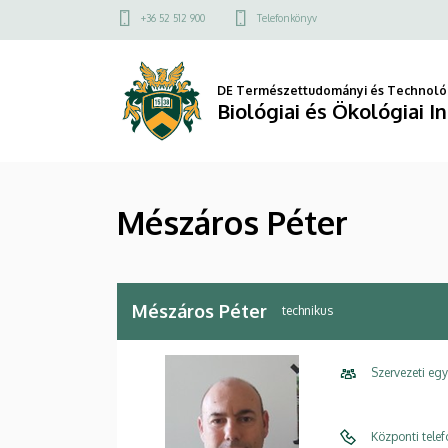
Mészáros
Ugrás
Felső
+36 52 512 900
Telefonkönyv
a
kapcsolat
Péter
tartalomra
menü
|
DE Természettudományi és Technológ
Biológiai és Ökológiai I
Biológiai
és
Mészáros Péter
Ökológiai
Intézet
Mészáros Péter
technikus
Szervezeti eg
Központi tele