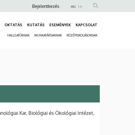
Anonim
Bejelentkezés
HU
EN
Felhasználói
fiók
OKTATÁS
KUTATÁS
ESEMÉNYEK
KAPCSOLAT
Fő
menüje
HALLGATÓKNAK
MUNKATÁRSAKNAK
KÖZÉPISKOLÁSOKNAK
navigáció
Másodlagos
navigáció
ógiai Kar, Biológiai és Ökológiai Intézet,