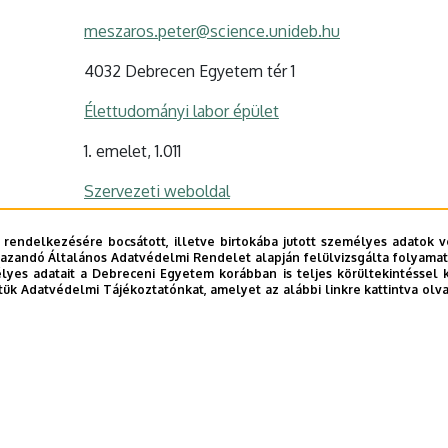
meszaros.peter@science.unideb.hu
4032 Debrecen Egyetem tér 1
Élettudományi labor épület
1. emelet, 1.011
Szervezeti weboldal
 rendelkezésére bocsátott, illetve birtokába jutott személyes adatok v
azandó Általános Adatvédelmi Rendelet alapján felülvizsgálta folyamata
yes adatait a Debreceni Egyetem korábban is teljes körültekintéssel 
tük Adatvédelmi Tájékoztatónkat, amelyet az alábbi linkre kattintva olv