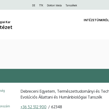
Felső
DE
TTK
Doktori Iskola
Tanszékek
navigáció
INTÉZETÜNKRŐL
iai Kar
ntézet
ység
Debreceni Egyetem, Természettudományi és Technol
Evolúciós Állattani és Humánbiológiai Tanszék
fonszám
+36 52 512 900
62348