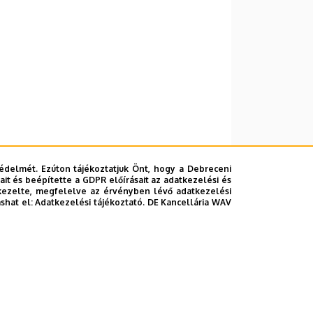
édelmét. Ezúton tájékoztatjuk Önt, hogy a Debreceni
it és beépítette a GDPR előírásait az adatkezelési és
kezelte, megfelelve az érvényben lévő adatkezelési
ashat el:
Adatkezelési tájékoztató.
DE Kancellária WAV