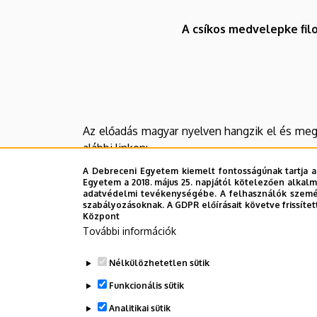
és
A csíkos medvelepke filo
Ökológiai
Intézet
Az előadás magyar nyelven hangzik el és meg
alábbi linken:
A Debreceni Egyetem kiemelt fontosságúnak tartja a
Egyetem a 2018. május 25. napjától kötelezően alkalm
adatvédelmi tevékenységébe. A felhasználók személ
szabályozásoknak. A GDPR előírásait követve frissítet
Központ
További információk
Nélkülözhetetlen sütik
Funkcionális sütik
Az eseményről felvétel készül, melyet az előa
Analitikai sütik