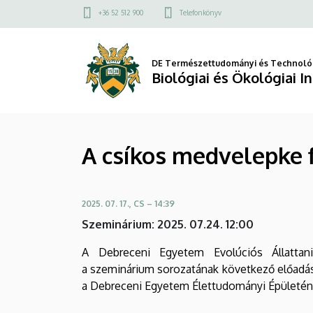
A
Ugrás
Felső
+36 52 512 900
Telefonkönyv
a
kapcsolat
csíkos
tartalomra
menü
medvelepke
DE Természettudományi és Technológ
Biológiai és Ökológiai I
filogeográfiai
vizsgálata
A csíkos medvelepke f
áreájának
DK-
2025. 07. 17., CS – 14:39
i
Szeminárium: 2025. 07.24. 12:00
részén
A Debreceni Egyetem Evolúciós Állattan
|
a szeminárium sorozatának következő előadá
a Debreceni Egyetem Élettudományi Épületé
Biológiai