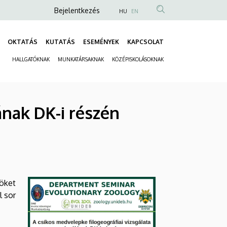
Anonim
Bejelentkezés
HU
EN
Felhasználói
fiók
OKTATÁS
KUTATÁS
ESEMÉNYEK
KAPCSOLAT
Fő
menüje
HALLGATÓKNAK
MUNKATÁRSAKNAK
KÖZÉPISKOLÁSOKNAK
navigáció
Másodlagos
navigáció
ának DK-i részén
öket
l sor