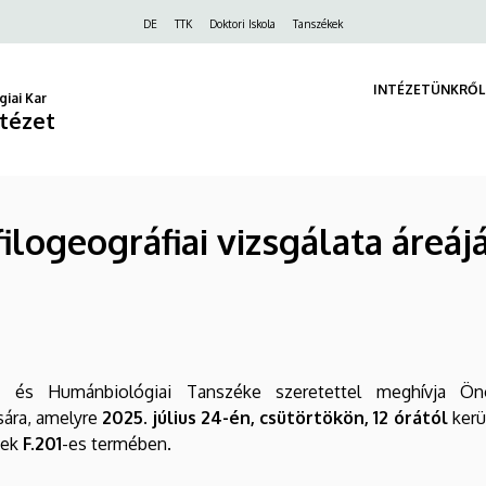
Felső
DE
TTK
Doktori Iskola
Tanszékek
navigáció
INTÉZETÜNKRŐL
iai Kar
ntézet
ilogeográfiai vizsgálata áreáj
i és Humánbiológiai Tanszéke szeretettel meghívja Ön
sára, amelyre
2025. július 24-én, csütörtökön, 12 órától
kerü
nek
F.201
-es termében.