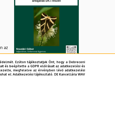
an az
édelmét. Ezúton tájékoztatjuk Önt, hogy a Debreceni
it és beépítette a GDPR előírásait az adatkezelési és
kezelte, megfelelve az érvényben lévő adatkezelési
ashat el:
Adatkezelési tájékoztató.
DE Kancellária WAV