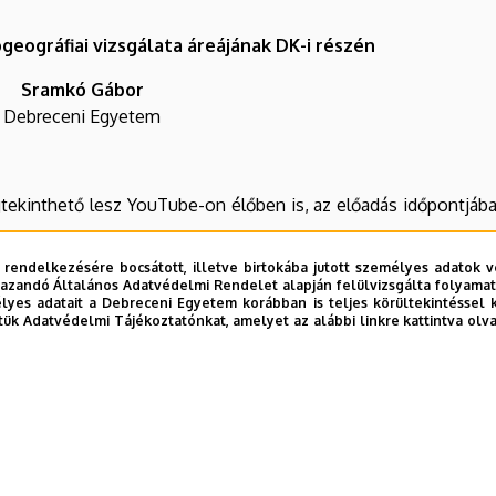
geográfiai vizsgálata áreájának DK-i részén
Sramkó Gábor
Debreceni Egyetem
tekinthető lesz YouTube-on élőben is, az előadás időpontjáb
 rendelkezésére bocsátott, illetve birtokába jutott személyes adatok v
azandó Általános Adatvédelmi Rendelet alapján felülvizsgálta folyamata
yes adatait a Debreceni Egyetem korábban is teljes körültekintéssel 
tük Adatvédelmi Tájékoztatónkat, amelyet az alábbi linkre kattintva olv
dás után a
Tanszék YouTube-csatornáján
lehet megtekinteni.