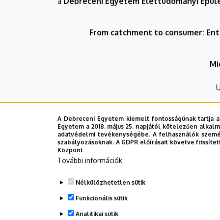
a
Debreceni Egyetem Élettudományi Épüle
water
systems
From catchment to consumer: Ente
|
Mi
Biológiai
és
U
Ökológiai
A Debreceni Egyetem kiemelt fontosságúnak tartja a
Az eseményről felvétel készült, melyet a Tan
Intézet
Egyetem a 2018. május 25. napjától kötelezően alkalm
adatvédelmi tevékenységébe. A felhasználók személ
szabályozásoknak. A GDPR előírásait követve frissítet
Központ
További információk
Legutóbbi frissítés:
2026. 02. 26. 14:50
Nélkülözhetetlen sütik
Funkcionális sütik
Analitikai sütik