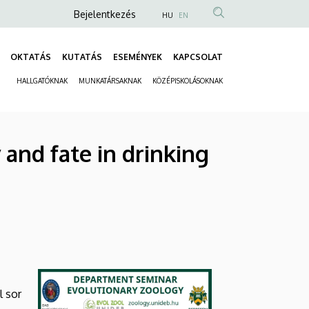
Anonim
Bejelentkezés
HU
EN
Felhasználói
fiók
OKTATÁS
KUTATÁS
ESEMÉNYEK
KAPCSOLAT
Fő
menüje
HALLGATÓKNAK
MUNKATÁRSAKNAK
KÖZÉPISKOLÁSOKNAK
navigáció
Másodlagos
navigáció
and fate in drinking
l sor