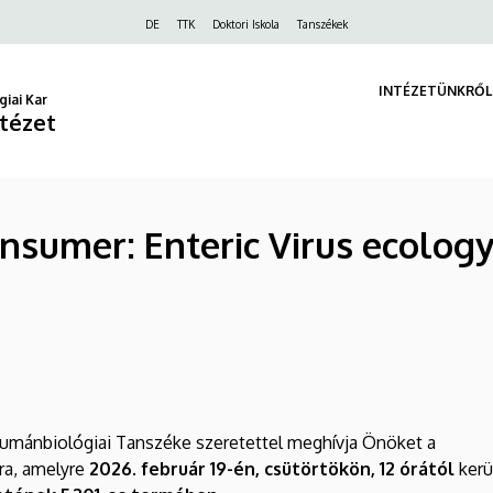
Felső
DE
TTK
Doktori Iskola
Tanszékek
navigáció
INTÉZETÜNKRŐL
iai Kar
ntézet
sumer: Enteric Virus ecology 
Humánbiológiai Tanszéke szeretettel meghívja Önöket a
ra, amelyre
2026. február 19-én, csütörtökön, 12 órától
kerü