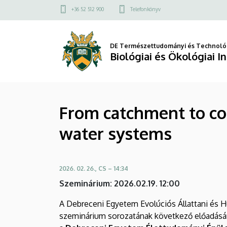
From
Ugrás
Felső
+36 52 512 900
Telefonkönyv
a
kapcsolat
catchment
tartalomra
menü
to
DE Természettudományi és Technológ
Biológiai és Ökológiai I
consumer:
Enteric
From catchment to con
Virus
water systems
ecology
and
2026. 02. 26., CS – 14:34
fate
Szeminárium: 2026.02.19. 12:00
in
A Debreceni Egyetem Evolúciós Állattani és 
drinking
szeminárium sorozatának következő előadásá