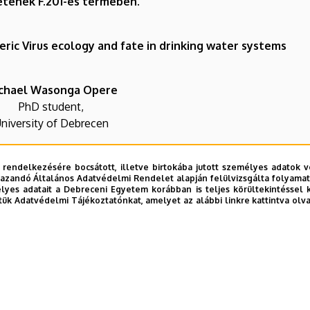
tének F.201-es termében
.
ric Virus ecology and fate in drinking water systems
chael Wasonga Opere
PhD student,
niversity of Debrecen
 rendelkezésére bocsátott, illetve birtokába jutott személyes adatok v
szék YouTube-csatornáján lehet megtekinteni.
azandó Általános Adatvédelmi Rendelet alapján felülvizsgálta folyamata
yes adatait a Debreceni Egyetem korábban is teljes körültekintéssel 
tük Adatvédelmi Tájékoztatónkat, amelyet az alábbi linkre kattintva olv