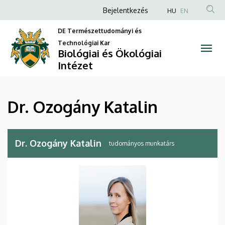
Dr.
Ugrás
Anonim
Bejelentkezés
HU
EN
a
Felhasználói
Ozogány
tartalomra
DE Természettudományi és
fiók
Technológiai Kar
Katalin
Biológiai és Ökológiai
menüje
Intézet
|
Biológiai
Dr. Ozogány Katalin
és
Ökológiai
Dr. Ozogány Katalin
tudományos munkatárs
Intézet