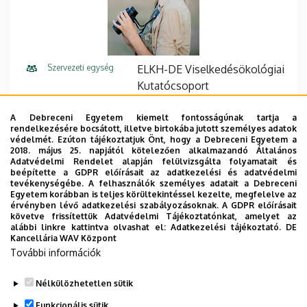
Szervezeti egység
ELKH-DE Viselkedésökológiai
Kutatócsoport
Központi telefonszám
+36 52 512 900
62350
A Debreceni Egyetem kiemelt fontosságúnak tartja a
rendelkezésére bocsátott, illetve birtokába jutott személyes adatok
Közvetlen telefonszám
+36 52 512 900
védelmét. Ezúton tájékoztatjuk Önt, hogy a Debreceni Egyetem a
2018. május 25. napjától kötelezően alkalmazandó Általános
Adatvédelmi Rendelet alapján felülvizsgálta folyamatait és
E-mail cím
katalin.ozogany@gmail.com
beépítette a GDPR előírásait az adatkezelési és adatvédelmi
tevékenységébe. A felhasználók személyes adatait a Debreceni
Cím
4032 Debrecen, Egyetem tér
Egyetem korábban is teljes körültekintéssel kezelte, megfelelve az
érvényben lévő adatkezelési szabályozásoknak. A GDPR előírásait
1.
követve frissítettük Adatvédelmi Tájékoztatónkat, amelyet az
alábbi linkre kattintva olvashat el:
Adatkezelési tájékoztató.
DE
Épület
Élettudományi labor épület
Kancellária WAV Központ
További információk
Emelet, ajtó
1. emelet, 1.010
Nélkülözhetetlen sütik
Funkcionális sütik