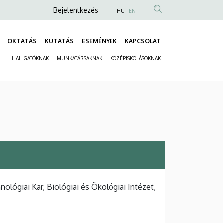
Anonim
Bejelentkezés
HU
EN
Felhasználói
fiók
OKTATÁS
KUTATÁS
ESEMÉNYEK
KAPCSOLAT
Fő
menüje
HALLGATÓKNAK
MUNKATÁRSAKNAK
KÖZÉPISKOLÁSOKNAK
navigáció
Másodlagos
navigáció
ógiai Kar, Biológiai és Ökológiai Intézet,