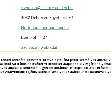
csernusb@science.unideb.hu
4032 Debrecen Egyetem tér 1
Élettudományi labor épület
1. emelet, 1.204
Szervezeti weboldal
 rendelkezésére bocsátott, illetve birtokába jutott személyes adatok v
azandó Általános Adatvédelmi Rendelet alapján felülvizsgálta folyamata
yes adatait a Debreceni Egyetem korábban is teljes körültekintéssel 
tük Adatvédelmi Tájékoztatónkat, amelyet az alábbi linkre kattintva olv