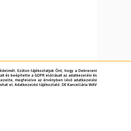
édelmét. Ezúton tájékoztatjuk Önt, hogy a Debreceni
it és beépítette a GDPR előírásait az adatkezelési és
kezelte, megfelelve az érvényben lévő adatkezelési
ashat el:
Adatkezelési tájékoztató.
DE Kancellária WAV