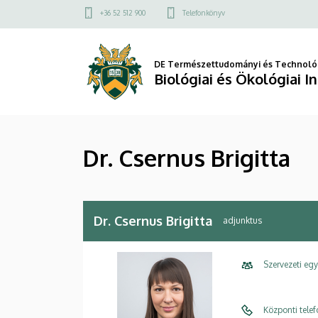
Dr.
Ugrás
Felső
+36 52 512 900
Telefonkönyv
a
kapcsolat
Csernus
tartalomra
menü
Brigitta
DE Természettudományi és Technológ
Biológiai és Ökológiai I
|
Biológiai
Dr. Csernus Brigitta
és
Ökológiai
Intézet
Dr. Csernus Brigitta
adjunktus
Szervezeti eg
Központi tele