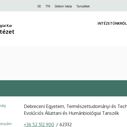
Felső
DE
TTK
Doktori Iskola
Tanszékek
navigáció
INTÉZETÜNKRŐL
iai Kar
ntézet
ység
Debreceni Egyetem, Természettudományi és Technol
Evolúciós Állattani és Humánbiológiai Tanszék
fonszám
+36 52 512 900
62332