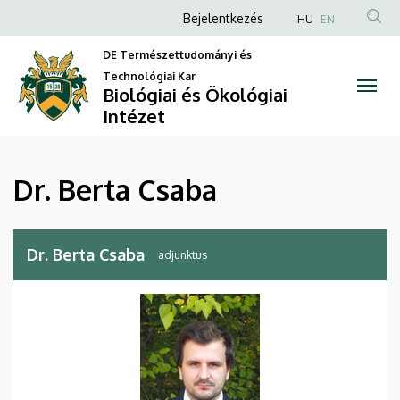
Dr.
Ugrás
Anonim
Bejelentkezés
HU
EN
a
Felhasználói
Berta
tartalomra
DE Természettudományi és
fiók
Technológiai Kar
Csaba
Biológiai és Ökológiai
menüje
Intézet
|
Biológiai
Dr. Berta Csaba
és
Ökológiai
Dr. Berta Csaba
adjunktus
Intézet