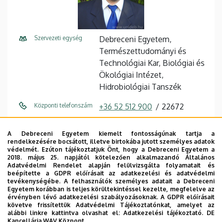
Szervezeti egység
Debreceni Egyetem,
Természettudományi és
Technológiai Kar, Biológiai és
Ökológiai Intézet,
Hidrobiológiai Tanszék
Központi telefonszám
+36 52 512 900
22672
E-mail cím
berta.csaba@science.unideb.h
A Debreceni Egyetem kiemelt fontosságúnak tartja a
u
rendelkezésére bocsátott, illetve birtokába jutott személyes adatok
védelmét. Ezúton tájékoztatjuk Önt, hogy a Debreceni Egyetem a
Cím
4032 Debrecen, Egyetem tér
2018. május 25. napjától kötelezően alkalmazandó Általános
Adatvédelmi Rendelet alapján felülvizsgálta folyamatait és
1.
beépítette a GDPR előírásait az adatkezelési és adatvédelmi
tevékenységébe. A felhasználók személyes adatait a Debreceni
Épület
Ökológia épület
Egyetem korábban is teljes körültekintéssel kezelte, megfelelve az
érvényben lévő adatkezelési szabályozásoknak. A GDPR előírásait
követve frissítettük Adatvédelmi Tájékoztatónkat, amelyet az
Emelet, ajtó
1. emelet, 120
alábbi linkre kattintva olvashat el:
Adatkezelési tájékoztató.
DE
Kancellária WAV Központ