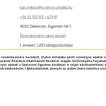
ban.miklos@science.unideb.hu
+36 52 512 912 / 62941
4032 Debrecen, Egyetem tér 1.
Élettudományi labor épület
1. emelet, 1.203 (dolgozószoba)
Szervezeti weboldal
 rendelkezésére bocsátott, illetve birtokába jutott személyes adatok v
Tudóstér profil
azandó Általános Adatvédelmi Rendelet alapján felülvizsgálta folyamata
yes adatait a Debreceni Egyetem korábban is teljes körültekintéssel 
tük Adatvédelmi Tájékoztatónkat, amelyet az alábbi linkre kattintva olv