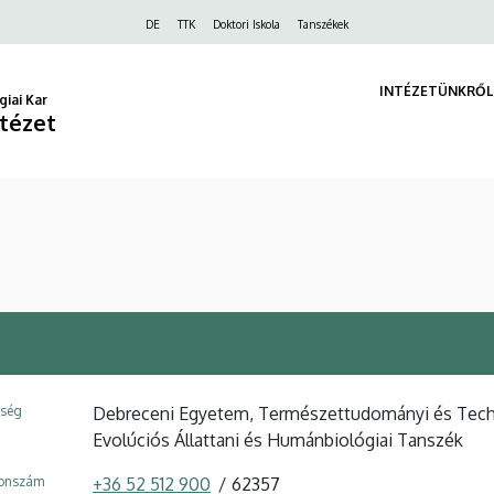
Felső
DE
TTK
Doktori Iskola
Tanszékek
navigáció
INTÉZETÜNKRŐL
iai Kar
ntézet
ység
Debreceni Egyetem, Természettudományi és Technol
Evolúciós Állattani és Humánbiológiai Tanszék
fonszám
+36 52 512 900
62357