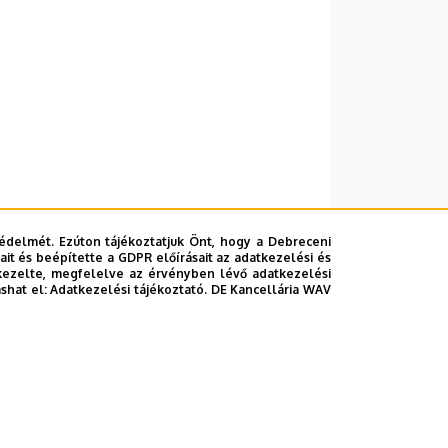
édelmét. Ezúton tájékoztatjuk Önt, hogy a Debreceni
it és beépítette a GDPR előírásait az adatkezelési és
kezelte, megfelelve az érvényben lévő adatkezelési
ashat el:
Adatkezelési tájékoztató.
DE Kancellária WAV