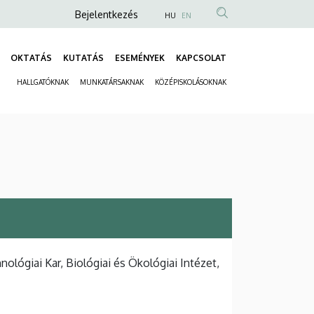
Anonim
Bejelentkezés
HU
EN
Felhasználói
fiók
OKTATÁS
KUTATÁS
ESEMÉNYEK
KAPCSOLAT
Fő
menüje
HALLGATÓKNAK
MUNKATÁRSAKNAK
KÖZÉPISKOLÁSOKNAK
navigáció
Másodlagos
navigáció
ógiai Kar, Biológiai és Ökológiai Intézet,