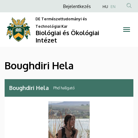
Boughdiri
Ugrás
Anonim
Bejelentkezés
HU
EN
a
Felhasználói
Hela
tartalomra
DE Természettudományi és
fiók
Technológiai Kar
|
Biológiai és Ökológiai
menüje
Intézet
Biológiai
és
Boughdiri Hela
Ökológiai
Intézet
Boughdiri Hela
Phd hallgató