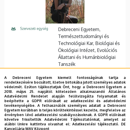
Szervezeti egység
Debreceni Egyetem,
Természettudományi és
Technológiai Kar, Biológiai és
Ökológiai Intézet, Evolúciós
Állattani és Humánbiológiai
Tanszék
Központi telefonszám
+36 52 512 900
62343
A Debreceni Egyetem kiemelt fontosságúnak tartja a
rendelkezésére bocsátott, illetve birtokába jutott személyes adatok
Közvetlen telefonszám
+36 52 512 900
védelmét. Ezúton tájékoztatjuk Önt, hogy a Debreceni Egyetem a
2018. május 25. napjától kötelezően alkalmazandó Általános
Adatvédelmi Rendelet alapján felülvizsgálta folyamatait és
E-mail cím
hela.boughdiri@gmail.com
beépítette a GDPR előírásait az adatkezelési és adatvédelmi
tevékenységébe. A felhasználók személyes adatait a Debreceni
Cím
4032, Debrecen Egyetem tér
Egyetem korábban is teljes körültekintéssel kezelte, megfelelve az
érvényben lévő adatkezelési szabályozásoknak. A GDPR előírásait
1.
követve frissítettük Adatvédelmi Tájékoztatónkat, amelyet az
alábbi linkre kattintva olvashat el:
Adatkezelési tájékoztató.
DE
Épület
Élettudományi labor épület
Kancellária WAV Központ