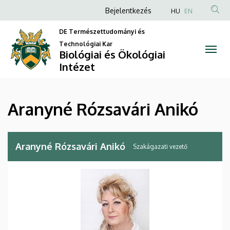
Aranyné
Ugrás
Anonim
Bejelentkezés
HU
EN
a
Felhasználói
Rózsavári
tartalomra
DE Természettudományi és
fiók
Technológiai Kar
Anikó
Biológiai és Ökológiai
menüje
Intézet
|
Biológiai
Aranyné Rózsavári Anikó
és
Ökológiai
Aranyné Rózsavári Anikó
Szakágazati vezető
Intézet