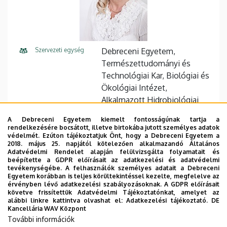
Szervezeti egység
Debreceni Egyetem,
Természettudományi és
Technológiai Kar, Biológiai és
Ökológiai Intézet,
Alkalmazott Hidrobiológiai
Kihelyezett Tanszék,
A Debreceni Egyetem kiemelt fontosságúnak tartja a
KÖTIVIZIG Regionális
rendelkezésére bocsátott, illetve birtokába jutott személyes adatok
Laboratórium -
védelmét. Ezúton tájékoztatjuk Önt, hogy a Debreceni Egyetem a
2018. május 25. napjától kötelezően alkalmazandó Általános
laboratóriumvezető helyettes
Adatvédelmi Rendelet alapján felülvizsgálta folyamatait és
beépítette a GDPR előírásait az adatkezelési és adatvédelmi
Központi telefonszám
+36 56 501 900
20357
tevékenységébe. A felhasználók személyes adatait a Debreceni
Egyetem korábban is teljes körültekintéssel kezelte, megfelelve az
érvényben lévő adatkezelési szabályozásoknak. A GDPR előírásait
Közvetlen telefonszám
+36 56 501 900
követve frissítettük Adatvédelmi Tájékoztatónkat, amelyet az
alábbi linkre kattintva olvashat el:
Adatkezelési tájékoztató.
DE
E-mail cím
aranyne@kotivizig.hu
Kancellária WAV Központ
További információk