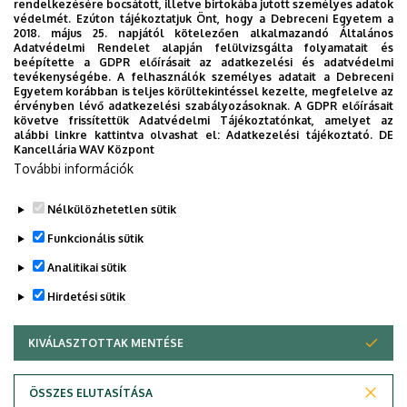
rendelkezésére bocsátott, illetve birtokába jutott személyes adatok
védelmét. Ezúton tájékoztatjuk Önt, hogy a Debreceni Egyetem a
2018. május 25. napjától kötelezően alkalmazandó Általános
Adatvédelmi Rendelet alapján felülvizsgálta folyamatait és
beépítette a GDPR előírásait az adatkezelési és adatvédelmi
tevékenységébe. A felhasználók személyes adatait a Debreceni
Egyetem korábban is teljes körültekintéssel kezelte, megfelelve az
érvényben lévő adatkezelési szabályozásoknak. A GDPR előírásait
követve frissítettük Adatvédelmi Tájékoztatónkat, amelyet az
alábbi linkre kattintva olvashat el:
Adatkezelési tájékoztató.
DE
Kancellária WAV Központ
További információk
Nélkülözhetetlen sütik
Legutóbbi frissítés:
2025. 01. 16. 08:35
Funkcionális sütik
Analitikai sütik
Hirdetési sütik
KIVÁLASZTOTTAK MENTÉSE
WITHDRAW CONSENT
Adatvédelem
Adatvédelem
ÖSSZES ELUTASÍTÁSA