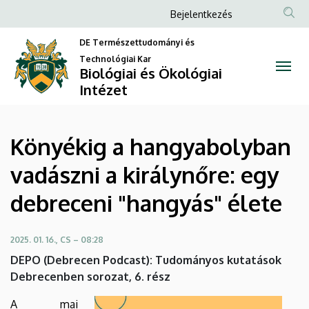
Könyékig
Ugrás
Anonim
Bejelentkezés
a
Felhasználói
a
tartalomra
DE Természettudományi és
fiók
Technológiai Kar
hangyabolyban
Biológiai és Ökológiai
menüje
Intézet
vadászni
a
Könyékig a hangyabolyban
királynőre:
vadászni a királynőre: egy
egy
debreceni "hangyás" élete
debreceni
"hangyás"
2025. 01. 16., CS – 08:28
DEPO (Debrecen Podcast): Tudományos kutatások
élete
Debrecenben sorozat, 6. rész
|
A mai