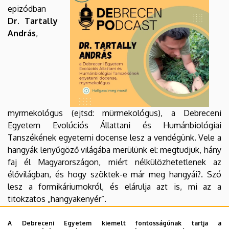
Biológiai
epizódban
Dr. Tartally
és
András
,
Ökológiai
Intézet
myrmekológus (ejtsd: mürmekológus), a Debreceni
Egyetem Evolúciós Állattani és Humánbiológiai
Tanszékének egyetemi docense lesz a vendégünk. Vele a
hangyák lenyűgöző világába merülünk el: megtudjuk, hány
faj él Magyarországon, miért nélkülözhetetlenek az
élővilágban, és hogy szöktek-e már meg hangyái?. Szó
lesz a formikáriumokról, és elárulja azt is, mi az a
titokzatos „hangyakenyér”.
Spotify_link
A Debreceni Egyetem kiemelt fontosságúnak tartja a