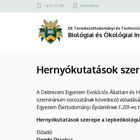
Hernyókutatások
Ugrás
Felső
+36 52 512 900
Telefonkönyv
a
kapcsolat
szerepe
tartalomra
menü
a
DE Természettudományi és Technológ
Biológiai és Ökológiai I
lepkeökológiában
|
Hernyókutatások szer
Biológiai
és
A Debreceni Egyetem Evolúciós Állattani és 
Ökológiai
szeminárium sorozatának következő előadására
Intézet
Egyetem Élettudományi Épületének F.201-es 
Hernyókutatások szerepe a lepkeökológi
Előadó:
Dombi Orsolya