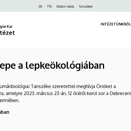
Felső
DE
TTK
Doktori Iskola
Tanszékek
navigáció
INTÉZETÜNKRŐL
iai Kar
ntézet
epe a lepkeökológiában
Humánbiológiai Tanszéke szeretettel meghívja Önöket a
, amelyre 2023. március 23-án, 12 órától kerül sor a Debrecen
termében.
ában