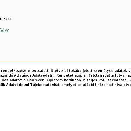
inken:
S6vc
 rendelkezésére bocsátott, illetve birtokába jutott személyes adatok v
azandó Általános Adatvédelmi Rendelet alapján felülvizsgálta folyamata
yes adatait a Debreceni Egyetem korábban is teljes körültekintéssel 
tük Adatvédelmi Tájékoztatónkat, amelyet az alábbi linkre kattintva olv