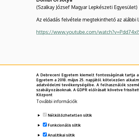
(Szalkay József Magyar Lepkészeti Egyesület)
Az előadás felvétele megtekinthető az alábbi l
https://www.youtube.com/watch?v=Pdd74xI
A Debreceni Egyetem kiemelt fontosságúnak tartja a
Egyetem a 2018. május 25. napjától kötelezően alkalm
adatvédelmi tevékenységébe. A felhasználók személ
szabályozásoknak. A GDPR előírásait követve frissítet
Legutóbbi frissítés:
2023. 06. 21. 11:10
Központ
További információk
Nélkülözhetetlen sütik
Funkcionális sütik
Analitikai sütik