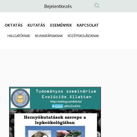
Anonim
Bejelentkezés
Felhasználói
fiók
OKTATÁS
KUTATÁS
ESEMÉNYEK
KAPCSOLAT
Fő
menüje
HALLGATÓKNAK
MUNKATÁRSAKNAK
KÖZÉPISKOLÁSOKNAK
navigáció
Másodlagos
navigáció
i