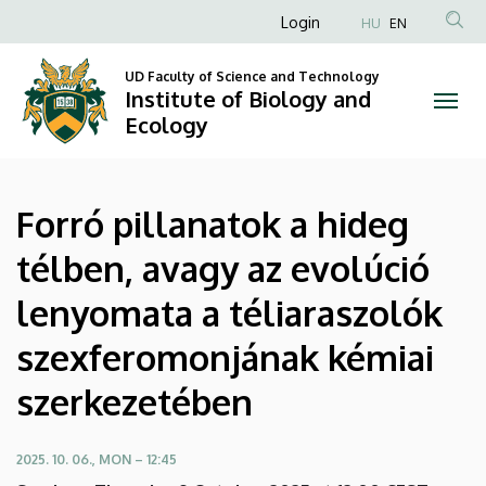
Forró
Skip
Anonim
Login
HU
EN
to
Felhasználói
pillanatok
main
UD Faculty of Science and Technology
fiók
content
Institute of Biology and
a
menüje
Ecology
hideg
télben,
Forró pillanatok a hideg
avagy
télben, avagy az evolúció
az
lenyomata a téliaraszolók
evolúció
szexferomonjának kémiai
lenyomata
szerkezetében
a
téliaraszolók
2025. 10. 06., MON – 12:45