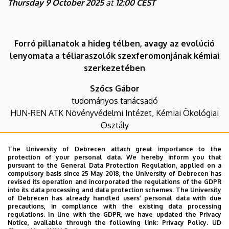
Thursday 9 October 2025
at
12:00 CEST
Forró pillanatok a hideg télben, avagy az evolúció
lenyomata a téliaraszolók szexferomonjának kémiai
szerkezetében
Szőcs Gábor
tudományos tanácsadó
HUN-REN ATK Növényvédelmi Intézet, Kémiai Ökológiai
Osztály
The University of Debrecen attach great importance to the
protection of your personal data. We hereby inform you that
The talk will be delivered in
Hungarian
and can be
pursuant to the General Data Protection Regulation, applied on a
compulsory basis since 25 May 2018, the University of Debrecen has
viewed live at the following link:
revised its operation and incorporated the regulations of the GDPR
into its data processing and data protection schemes. The University
of Debrecen has already handled users’ personal data with due
precautions, in compliance with the existing data processing
regulations. In line with the GDPR, we have updated the Privacy
Notice, available through the following link:
Privacy Policy.
UD