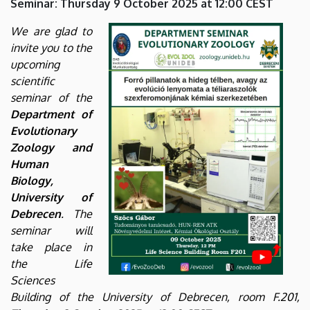
Seminar: Thursday 9 October 2025 at 12:00 CEST
szexferomonjának
We are glad to
kémiai
invite you to the
upcoming
szerkezetében
scientific
|
seminar of the
Department of
Institute
Evolutionary
Zoology and
of
Human
Biology
Biology,
University of
and
Debrecen
. The
seminar will
Ecology
take place in
the Life
Sciences
Building of the University of Debrecen, room F.201,